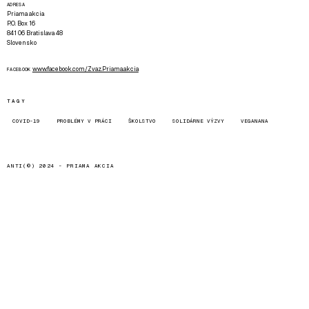
ADRESA
Priama akcia
P.O. Box 16
841 06 Bratislava 48
Slovensko
www.facebook.com/Zvaz.Priama.akcia
FACEBOOK
TAGY
COVID-19
PROBLÉMY V PRÁCI
ŠKOLSTVO
SOLIDÁRNE VÝZVY
VEGANANA
ANTI(©) 2024 -
PRIAMA AKCIA