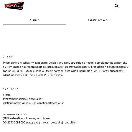
ČLÁNKY
ĎALŠIE SPRÁVY
O NÁS
Priama akcia je solidárny zväz pracujúcich, ktorý sa sústreďuje na riešenie problémov na pracovisku
a v komunite, a na organizovanie solidárnych akcií za práva a požiadavky pracujúcich na Slovensku aj v
zahraničí. Od roku 2000 je sekciou Medzinárodnej asociácie pracujúcich (MAP), ktorá v súčasnosti
združuje zväzy a skupiny z vyše 20 krajín sveta.
KONTAKTY
E-MAIL
zvazpa(zavináč)riseup(bodka)net
is(at)priamaakcia(dot)sk - International Secretariat
TELEFONICKÝ KONTAKT
(SMS alebo odkaz v hlasovej schránke):
00420 735 082 065 (platby ako pri volaní do Českej republiky)