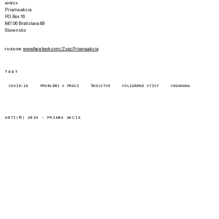
ADRESA
Priama akcia
P.O. Box 16
841 06 Bratislava 48
Slovensko
www.facebook.com/Zvaz.Priama.akcia
FACEBOOK
TAGY
COVID-19
PROBLÉMY V PRÁCI
ŠKOLSTVO
SOLIDÁRNE VÝZVY
VEGANANA
ANTI(©) 2024 -
PRIAMA AKCIA