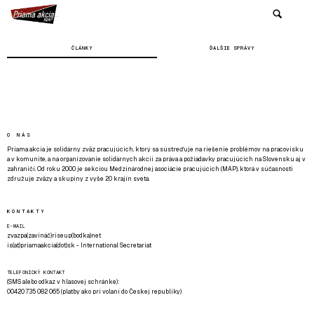
ČLÁNKY
ĎALŠIE SPRÁVY
O NÁS
Priama akcia je solidárny zväz pracujúcich, ktorý sa sústreďuje na riešenie problémov na pracovisku
a v komunite, a na organizovanie solidárnych akcií za práva a požiadavky pracujúcich na Slovensku aj v
zahraničí. Od roku 2000 je sekciou Medzinárodnej asociácie pracujúcich (MAP), ktorá v súčasnosti
združuje zväzy a skupiny z vyše 20 krajín sveta.
KONTAKTY
E-MAIL
zvazpa(zavináč)riseup(bodka)net
is(at)priamaakcia(dot)sk - International Secretariat
TELEFONICKÝ KONTAKT
(SMS alebo odkaz v hlasovej schránke):
00420 735 082 065 (platby ako pri volaní do Českej republiky)