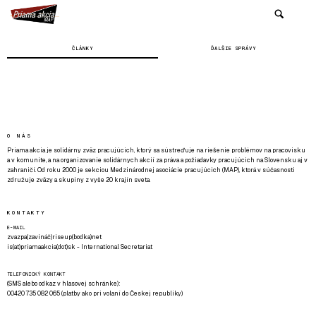
ČLÁNKY
ĎALŠIE SPRÁVY
O NÁS
Priama akcia je solidárny zväz pracujúcich, ktorý sa sústreďuje na riešenie problémov na pracovisku
a v komunite, a na organizovanie solidárnych akcií za práva a požiadavky pracujúcich na Slovensku aj v
zahraničí. Od roku 2000 je sekciou Medzinárodnej asociácie pracujúcich (MAP), ktorá v súčasnosti
združuje zväzy a skupiny z vyše 20 krajín sveta.
KONTAKTY
E-MAIL
zvazpa(zavináč)riseup(bodka)net
is(at)priamaakcia(dot)sk - International Secretariat
TELEFONICKÝ KONTAKT
(SMS alebo odkaz v hlasovej schránke):
00420 735 082 065 (platby ako pri volaní do Českej republiky)