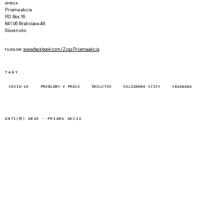
ADRESA
Priama akcia
P.O. Box 16
841 06 Bratislava 48
Slovensko
www.facebook.com/Zvaz.Priama.akcia
FACEBOOK
TAGY
COVID-19
PROBLÉMY V PRÁCI
ŠKOLSTVO
SOLIDÁRNE VÝZVY
VEGANANA
ANTI(©) 2024 -
PRIAMA AKCIA