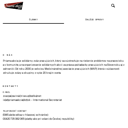
ČLÁNKY
ĎALŠIE SPRÁVY
O NÁS
Priama akcia je solidárny zväz pracujúcich, ktorý sa sústreďuje na riešenie problémov na pracovisku
a v komunite, a na organizovanie solidárnych akcií za práva a požiadavky pracujúcich na Slovensku aj v
zahraničí. Od roku 2000 je sekciou Medzinárodnej asociácie pracujúcich (MAP), ktorá v súčasnosti
združuje zväzy a skupiny z vyše 20 krajín sveta.
KONTAKTY
E-MAIL
zvazpa(zavináč)riseup(bodka)net
is(at)priamaakcia(dot)sk - International Secretariat
TELEFONICKÝ KONTAKT
(SMS alebo odkaz v hlasovej schránke):
00420 735 082 065 (platby ako pri volaní do Českej republiky)