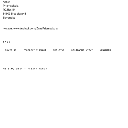
ADRESA
Priama akcia
P.O. Box 16
841 06 Bratislava 48
Slovensko
www.facebook.com/Zvaz.Priama.akcia
FACEBOOK
TAGY
COVID-19
PROBLÉMY V PRÁCI
ŠKOLSTVO
SOLIDÁRNE VÝZVY
VEGANANA
ANTI(©) 2024 -
PRIAMA AKCIA