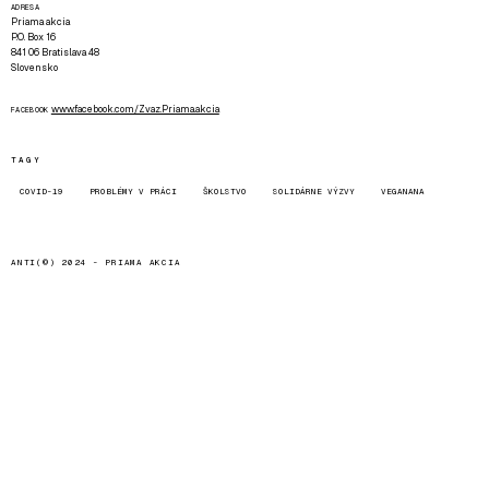
ADRESA
Priama akcia
P.O. Box 16
841 06 Bratislava 48
Slovensko
www.facebook.com/Zvaz.Priama.akcia
FACEBOOK
TAGY
COVID-19
PROBLÉMY V PRÁCI
ŠKOLSTVO
SOLIDÁRNE VÝZVY
VEGANANA
ANTI(©) 2024 -
PRIAMA AKCIA