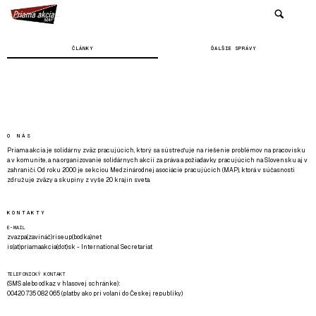
ČLÁNKY
ĎALŠIE SPRÁVY
O NÁS
Priama akcia je solidárny zväz pracujúcich, ktorý sa sústreďuje na riešenie problémov na pracovisku
a v komunite, a na organizovanie solidárnych akcií za práva a požiadavky pracujúcich na Slovensku aj v
zahraničí. Od roku 2000 je sekciou Medzinárodnej asociácie pracujúcich (MAP), ktorá v súčasnosti
združuje zväzy a skupiny z vyše 20 krajín sveta.
KONTAKTY
E-MAIL
zvazpa(zavináč)riseup(bodka)net
is(at)priamaakcia(dot)sk - International Secretariat
TELEFONICKÝ KONTAKT
(SMS alebo odkaz v hlasovej schránke):
00420 735 082 065 (platby ako pri volaní do Českej republiky)