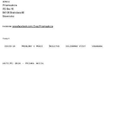
ADRESA
Priama akcia
P.O. Box 16
841 06 Bratislava 48
Slovensko
www.facebook.com/Zvaz.Priama.akcia
FACEBOOK
TAGY
COVID-19
PROBLÉMY V PRÁCI
ŠKOLSTVO
SOLIDÁRNE VÝZVY
VEGANANA
ANTI(©) 2024 -
PRIAMA AKCIA