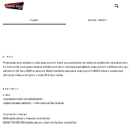
ČLÁNKY
ĎALŠIE SPRÁVY
O NÁS
Priama akcia je solidárny zväz pracujúcich, ktorý sa sústreďuje na riešenie problémov na pracovisku
a v komunite, a na organizovanie solidárnych akcií za práva a požiadavky pracujúcich na Slovensku aj v
zahraničí. Od roku 2000 je sekciou Medzinárodnej asociácie pracujúcich (MAP), ktorá v súčasnosti
združuje zväzy a skupiny z vyše 20 krajín sveta.
KONTAKTY
E-MAIL
zvazpa(zavináč)riseup(bodka)net
is(at)priamaakcia(dot)sk - International Secretariat
TELEFONICKÝ KONTAKT
(SMS alebo odkaz v hlasovej schránke):
00420 735 082 065 (platby ako pri volaní do Českej republiky)