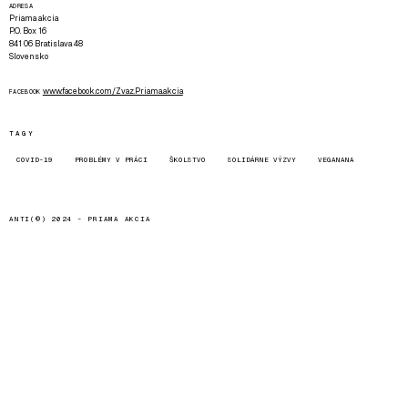
ADRESA
Priama akcia
P.O. Box 16
841 06 Bratislava 48
Slovensko
www.facebook.com/Zvaz.Priama.akcia
FACEBOOK
TAGY
COVID-19
PROBLÉMY V PRÁCI
ŠKOLSTVO
SOLIDÁRNE VÝZVY
VEGANANA
ANTI(©) 2024 -
PRIAMA AKCIA