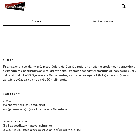
ČLÁNKY
ĎALŠIE SPRÁVY
O NÁS
Priama akcia je solidárny zväz pracujúcich, ktorý sa sústreďuje na riešenie problémov na pracovisku
a v komunite, a na organizovanie solidárnych akcií za práva a požiadavky pracujúcich na Slovensku aj v
zahraničí. Od roku 2000 je sekciou Medzinárodnej asociácie pracujúcich (MAP), ktorá v súčasnosti
združuje zväzy a skupiny z vyše 20 krajín sveta.
KONTAKTY
E-MAIL
zvazpa(zavináč)riseup(bodka)net
is(at)priamaakcia(dot)sk - International Secretariat
TELEFONICKÝ KONTAKT
(SMS alebo odkaz v hlasovej schránke):
00420 735 082 065 (platby ako pri volaní do Českej republiky)