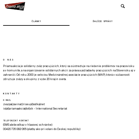
ČLÁNKY
ĎALŠIE SPRÁVY
O NÁS
Priama akcia je solidárny zväz pracujúcich, ktorý sa sústreďuje na riešenie problémov na pracovisku
a v komunite, a na organizovanie solidárnych akcií za práva a požiadavky pracujúcich na Slovensku aj v
zahraničí. Od roku 2000 je sekciou Medzinárodnej asociácie pracujúcich (MAP), ktorá v súčasnosti
združuje zväzy a skupiny z vyše 20 krajín sveta.
KONTAKTY
E-MAIL
zvazpa(zavináč)riseup(bodka)net
is(at)priamaakcia(dot)sk - International Secretariat
TELEFONICKÝ KONTAKT
(SMS alebo odkaz v hlasovej schránke):
00420 735 082 065 (platby ako pri volaní do Českej republiky)