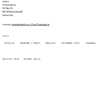
ADRESA
Priama akcia
P.O. Box 16
841 06 Bratislava 48
Slovensko
www.facebook.com/Zvaz.Priama.akcia
FACEBOOK
TAGY
COVID-19
PROBLÉMY V PRÁCI
ŠKOLSTVO
SOLIDÁRNE VÝZVY
VEGANANA
ANTI(©) 2024 -
PRIAMA AKCIA