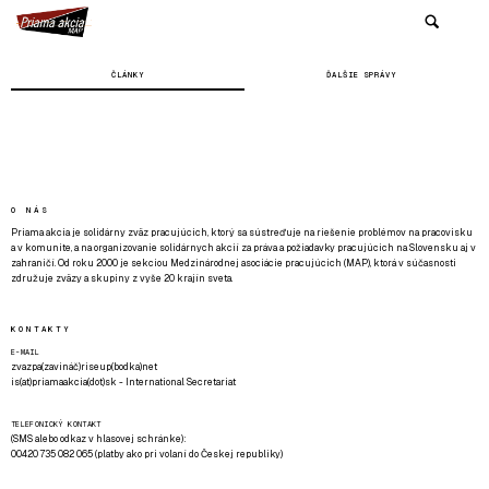
ČLÁNKY
ĎALŠIE SPRÁVY
O NÁS
Priama akcia je solidárny zväz pracujúcich, ktorý sa sústreďuje na riešenie problémov na pracovisku
a v komunite, a na organizovanie solidárnych akcií za práva a požiadavky pracujúcich na Slovensku aj v
zahraničí. Od roku 2000 je sekciou Medzinárodnej asociácie pracujúcich (MAP), ktorá v súčasnosti
združuje zväzy a skupiny z vyše 20 krajín sveta.
KONTAKTY
E-MAIL
zvazpa(zavináč)riseup(bodka)net
is(at)priamaakcia(dot)sk - International Secretariat
TELEFONICKÝ KONTAKT
(SMS alebo odkaz v hlasovej schránke):
00420 735 082 065 (platby ako pri volaní do Českej republiky)