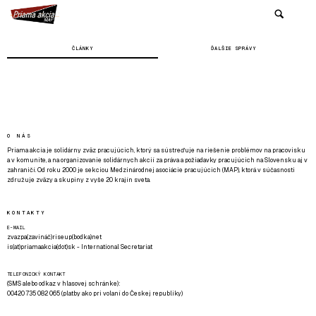
ČLÁNKY
ĎALŠIE SPRÁVY
O NÁS
Priama akcia je solidárny zväz pracujúcich, ktorý sa sústreďuje na riešenie problémov na pracovisku
a v komunite, a na organizovanie solidárnych akcií za práva a požiadavky pracujúcich na Slovensku aj v
zahraničí. Od roku 2000 je sekciou Medzinárodnej asociácie pracujúcich (MAP), ktorá v súčasnosti
združuje zväzy a skupiny z vyše 20 krajín sveta.
KONTAKTY
E-MAIL
zvazpa(zavináč)riseup(bodka)net
is(at)priamaakcia(dot)sk - International Secretariat
TELEFONICKÝ KONTAKT
(SMS alebo odkaz v hlasovej schránke):
00420 735 082 065 (platby ako pri volaní do Českej republiky)