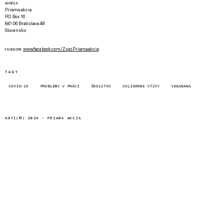
ADRESA
Priama akcia
P.O. Box 16
841 06 Bratislava 48
Slovensko
www.facebook.com/Zvaz.Priama.akcia
FACEBOOK
TAGY
COVID-19
PROBLÉMY V PRÁCI
ŠKOLSTVO
SOLIDÁRNE VÝZVY
VEGANANA
ANTI(©) 2024 -
PRIAMA AKCIA