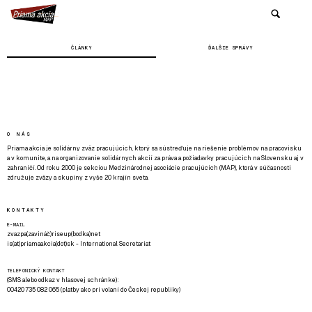
ČLÁNKY
ĎALŠIE SPRÁVY
O NÁS
Priama akcia je solidárny zväz pracujúcich, ktorý sa sústreďuje na riešenie problémov na pracovisku
a v komunite, a na organizovanie solidárnych akcií za práva a požiadavky pracujúcich na Slovensku aj v
zahraničí. Od roku 2000 je sekciou Medzinárodnej asociácie pracujúcich (MAP), ktorá v súčasnosti
združuje zväzy a skupiny z vyše 20 krajín sveta.
KONTAKTY
E-MAIL
zvazpa(zavináč)riseup(bodka)net
is(at)priamaakcia(dot)sk - International Secretariat
TELEFONICKÝ KONTAKT
(SMS alebo odkaz v hlasovej schránke):
00420 735 082 065 (platby ako pri volaní do Českej republiky)