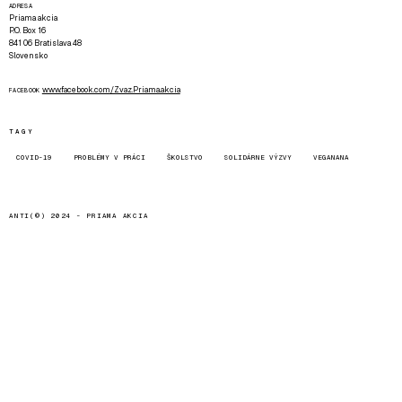
ADRESA
Priama akcia
P.O. Box 16
841 06 Bratislava 48
Slovensko
www.facebook.com/Zvaz.Priama.akcia
FACEBOOK
TAGY
COVID-19
PROBLÉMY V PRÁCI
ŠKOLSTVO
SOLIDÁRNE VÝZVY
VEGANANA
ANTI(©) 2024 -
PRIAMA AKCIA