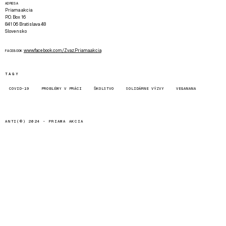
ADRESA
Priama akcia
P.O. Box 16
841 06 Bratislava 48
Slovensko
www.facebook.com/Zvaz.Priama.akcia
FACEBOOK
TAGY
COVID-19
PROBLÉMY V PRÁCI
ŠKOLSTVO
SOLIDÁRNE VÝZVY
VEGANANA
ANTI(©) 2024 -
PRIAMA AKCIA