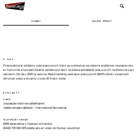
ČLÁNKY
ĎALŠIE SPRÁVY
O NÁS
Priama akcia je solidárny zväz pracujúcich, ktorý sa sústreďuje na riešenie problémov na pracovisku
a v komunite, a na organizovanie solidárnych akcií za práva a požiadavky pracujúcich na Slovensku aj v
zahraničí. Od roku 2000 je sekciou Medzinárodnej asociácie pracujúcich (MAP), ktorá v súčasnosti
združuje zväzy a skupiny z vyše 20 krajín sveta.
KONTAKTY
E-MAIL
zvazpa(zavináč)riseup(bodka)net
is(at)priamaakcia(dot)sk - International Secretariat
TELEFONICKÝ KONTAKT
(SMS alebo odkaz v hlasovej schránke):
00420 735 082 065 (platby ako pri volaní do Českej republiky)