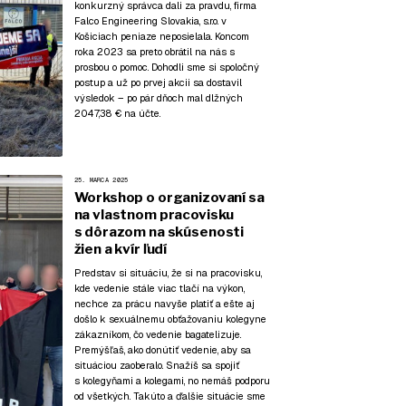
konkurzný správca dali za pravdu, firma
Falco Engineering Slovakia, s.r.o. v
Košiciach peniaze neposielala. Koncom
roka 2023 sa preto obrátil na nás s
prosbou o pomoc. Dohodli sme si spoločný
postup a už po prvej akcii sa dostavil
výsledok – po pár dňoch mal dlžných
2047,38 € na účte.
25. MARCA 2025
Workshop o organizovaní sa
na vlastnom pracovisku
s dôrazom na skúsenosti
žien a kvír ľudí
Predstav si situáciu, že si na pracovisku,
kde vedenie stále viac tlačí na výkon,
nechce za prácu navyše platiť a ešte aj
došlo k sexuálnemu obťažovaniu kolegyne
zákazníkom, čo vedenie bagatelizuje.
Premýšľaš, ako donútiť vedenie, aby sa
situáciou zaoberalo. Snažíš sa spojiť
s kolegyňami a kolegami, no nemáš podporu
od všetkých. Takúto a ďalšie situácie sme