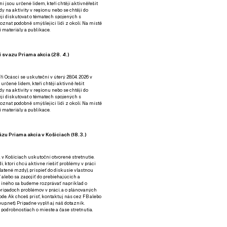
ní jsou určené lidem, kteří chtějí aktivněřešit
y na aktivity v regionu nebo se chtějí do
tějí diskutovat o tématech spojených s
nat podobně smýšlející lidi z okolí. Na místě
 materiály a publikace.
 svazu Priama akcia (28. 4.)
i Ocásci se uskuteční v úterý 28.04. 2026 v
 určené lidem, kteří chtějí aktivně řešit
y na aktivity v regionu nebo se chtějí do
tějí diskutovat o tématech spojených s
nat podobně smýšlející lidi z okolí. Na místě
 materiály a publikace.
zu Priama akcia v Košiciach (18.3.)
a v Košiciach uskutoční otvorené stretnutie.
í, ktorí chcú aktívne riešiť problémy v práci
platené mzdy), prispieť do diskusie vlastnou
alebo sa zapojiť do prebiehajúcich a
 iného sa budeme rozprávať napríklad o
rípadoch problémov v práci, a o plánovaných
de. Ak chceš prísť, kontaktuj nás cez
FB
alebo
up.net). Prípadne
vyplň aj náš dotazník
.
odrobnostiach o mieste a čase stretnutia.