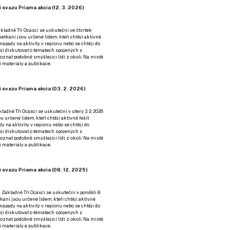
 svazu Priama akcia (12. 3. 2026)
kladně Tři Ocásci se uskuteční ve čtvrtek
é setkání jsou určené lidem, kteří chtějí aktivně
 nápady na aktivity v regionu nebo se chtějí do
tějí diskutovat o tématech spojených s
nat podobně smýšlející lidi z okolí. Na místě
 materiály a publikace.
 svazu Priama akcia (03. 2. 2026)
ladně Tři Ocásci se uskuteční v úterý 3. 2. 2026
ou určené lidem, kteří chtějí aktivně řešit
y na aktivity v regionu nebo se chtějí do
tějí diskutovat o tématech spojených s
nat podobně smýšlející lidi z okolí. Na místě
 materiály a publikace.
 svazu Priama akcia (08. 12. 2025)
 Základně Tři Ocásci se uskuteční v ponděli 8.
etkání jsou určené lidem, kteří chtějí aktivně
 nápady na aktivity v regionu nebo se chtějí do
tějí diskutovat o tématech spojených s
nat podobně smýšlející lidi z okolí. Na místě
 materiály a publikace.