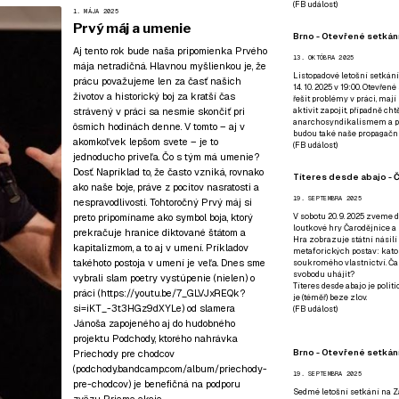
(
FB událost
)
1. MÁJA 2025
Prvý máj a umenie
Brno - Otevřené setkání
Aj tento rok bude naša pripomienka Prvého
13. OKTÓBRA 2025
mája netradičná. Hlavnou myšlienkou je, že
Listopadové letošní setkání
prácu považujeme len za časť našich
14. 10. 2025 v 19:00. Otevřen
životov a historický boj za kratší čas
řešit problémy v práci, mají
strávený v práci sa nesmie skončiť pri
aktivit zapojit, případně ch
anarchosyndikalismem a poz
ôsmich hodinách denne. V tomto – aj v
budou také naše propagační
akomkoľvek lepšom svete – je to
(
FB událost
)
jednoducho priveľa. Čo s tým má umenie?
Dosť. Napríklad to, že často vzniká, rovnako
Títeres desde abajo - Č
ako naše boje, práve z pocitov nasratosti a
19. SEPTEMBRA 2025
nespravodlivosti. Tohtoročný Prvý máj si
preto pripomíname ako symbol boja, ktorý
V sobotu 20. 9. 2025 zveme d
loutkové hry Čarodějnice a 
prekračuje hranice diktované štátom a
Hra zobrazuje státní násilí
kapitalizmom, a to aj v umení. Príkladov
metaforických postav: katol
takéhoto postoja v umení je veľa. Dnes sme
soukromého vlastnictví. Čar
svobodu uhájit?
vybrali slam poetry vystúpenie (nielen) o
Títeres desde abajo je poli
práci (
https://youtu.be/7_GLVJxREQk?
je (téměř) beze zlov.
si=iKT_-3t3HGz9dXYLe
) od slamera
(
FB událost
)
Jánoša zapojeného aj do hudobného
projektu Podchody, ktorého nahrávka
Brno - Otevřené setkán
Priechody pre chodcov
(podchody.bandcamp.com/album/priechody-
19. SEPTEMBRA 2025
pre-chodcov) je benefičná na podporu
Sedmé letošní setkání na Z