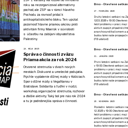
Brno - Otevřené setkání
roku sa nezorganizoval
alternatívny
pochod
, ale ZSP sa v rámci hlavého
27. FEBRUÁRA 2026
Pochodu za rovnosť pridal k
Druhý letošní setkání na Zá
antikapitalistického bloku. Ten upútal
12.03. 2026 v 19:00. Otevřen
pozornosť hlavne priamou akciou proti
řešit problémy v práci, mají
aktivit zapojit, případně ch
aktivitám firmy Maersk v súvislosti
anarchosyndikalismem a poz
s účasťou na zabíjaní obyvateľstva
budou také naše propagační
Palestíny.
(
FB událost
)
19. MÁJA 2025
Brno - Otevřené setkání
Správa o činnosti zväzu
21. JANUÁRA 2026
Priama akcia za rok 2024
První letošní setkání na Zák
v 19:00. Otevřené setkání js
Otvorené stretnutia v dvoch nových
problémy v práci, mají nápad
mestách. Diskusné a umelecké podujatia.
aktivit zapojit, případně ch
Rýchle vyplatenie dlžnej mzdy v Košiciach.
anarchosyndikalismem a poz
budou také naše propagační
Spor o dlžné mzdy s VegaNanou v
(
FB událost
)
Bratislave. Solidarita s ľuďmi v núdzi,
workshop, organizačné stretnutia, rozhovor
Brno - Otevřené setkání
a ďalšie aktivity. Taký bol pre nás rok 2024
a tu je podrobnejšia správa o činnosti.
26. NOVEMBRA 2025
Poslední letošní setkání na
12. 2025 v 19:00. Otevřené s
řešit problémy v práci, mají
aktivit zapojit, případně ch
anarchosyndikalismem a poz
budou také naše propagační