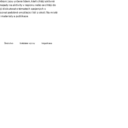
setkání jsou určené lidem, kteří chtějí aktivně
 nápady na aktivity v regionu nebo se chtějí do
tějí diskutovat o tématech spojených s
nat podobně smýšlející lidi z okolí. Na místě
 materiály a publikace.
Školstvo
Solidárne výzvy
VegaNana