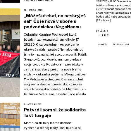
zväzu Priama akcia.
23.9.2025 v 19:00. Otevřené 
řešit problémy v práci, mají
aktivit zapojit, případně ch
10. APRÍLA 2025
anarchosyndikalismem a poz
„Môžeš utekať, no neskryješ
budou také naše propagační
sa!“ Čo je nové v spore s
(
FB událost
)
podvodníckou VegaNanou
ĎALŠIE >>
Cukrárke Kataríne Podhorovej, ktorá
TAGY
bývalým zamestnankyniam dlhuje 17
252,30 €, sa posledné mesiace darilo
covid-19
Problémy v práci
ukrývať a ďalej zarábať. Nemalou mierou
jej v tom pomáhal jej spolupracovník Patrik
Gregorovič, pod ktorého menom predáva
svoje produkty. Po zatvorení prevádzky v
centre Bratislavy prešli na nový biznis
model – cukrárka pečie na Mlynarovičovej
11 v Petržalke a Gregorovič si začal plniť
svoj sen o vlastnej prevádzke, ktorou sa
stala Prievozská piváreň na Mierovej 32 v
Ružinove. Včera sme navštívili obe miesta.
7. APRÍLA 2025
Potvrdil som si, že solidarita
fakt funguje
Martin sa tri roky márne domáhal
vyplatenia dlžnej mzdy. Hoci mu súd aj