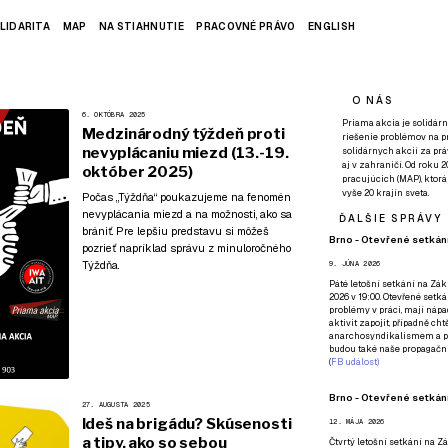
LIDARITA
MAP
NA STIAHNUTIE
PRACOVNÉ PRÁVO
ENGLISH
O NÁS
6. OKTÓBRA 2025
Priama akcia je solidárn
Medzinárodný týždeň proti
riešenie problémov na p
nevyplácaniu miezd (13.-19.
solidárnych akcií za pr
aj v zahraničí. Od roku 
október 2025)
pracujúcich (MAP), ktor
vyše 20 krajín sveta.
Počas „Týždňa“ poukazujeme na fenomén
nevyplácania miezd a na možnosti, ako sa
ĎALŠIE SPRÁVY
brániť. Pre lepšiu predstavu si môžeš
Brno - Otevřené setkání
pozrieť napríklad
správu z minuloročného
Týždňa
.
9. JÚNA 2026
Páté
letošní setkání na Zákl
2026 v 19:00. Otevřené setká
problémy v práci, mají nápad
aktivit zapojit, případně ch
anarchosyndikalismem a poz
budou také naše propagační
(
FB událost
)
Brno - Otevřené setkání
27. AUGUSTA 2025
Ideš na brigádu? Skúsenosti
12. MÁJA 2026
a tipy, ako so sebou
Čtvrtý
letošní setkání na Zák