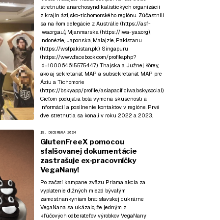
stretnutie anarchosyndikalistických organizácií
z krajín ázijsko-tichomorského regiónu. Zúčastnili
sa na ňom delegácie z Austrálie (
https://asf-
iwa.org.au
), Mjanmarska (
https://iwa-yas.org
),
Indonézie, Japonska, Malajzie, Pakistanu
(
https://wsfpakistan.pk
), Singapuru
(
https://www.facebook.com/profile.php?
id=100064615575447
), Thajska a Južnej Kórey,
ako aj sekretariát MAP a subsekretariát MAP pre
Áziu a Tichomorie
(
https://bsky.app/profile/asiapacificiwa.bsky.social
).
Cieľom podujatia bola výmena skúseností a
informácií a posilnenie kontaktov v regióne. Prvé
dve stretnutia sa konali v roku
2022
a
2023
.
19. DECEMBRA 2024
GlutenFreeX pomocou
sfalšovanej dokumentácie
zastrašuje ex-pracovníčky
VegaNany!
Po začatí kampane zväzu Priama akcia za
vyplatenie dlžných miezd bývalým
zamestnankyniam bratislavskej cukrárne
VegaNana sa ukázalo, že jedným z
kľúčových odberateľov výrobkov VegaNany