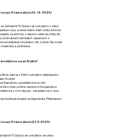
 svazu Priama akcia (10. 14. 2025)
 na Základně Tři Ocásci se uskuteční v úterý
é setkání jsou určené lidem, kteří chtějí aktivně
 nápady na aktivity v regionu nebo se chtějí do
tějí diskutovat o tématech spojených s
nat podobně smýšlející lidi z okolí. Na místě
 materiály a publikace.
arodějnice a pan Kryštof
o Brna, kde se v Sibiři uskuteční představení
pan Kryštof.
 ve Španělsku prostřednictvím čtyř
ické církve, justice, represivního aparátu a
odějnice s nimi bojuje – ale podaří se jí svou
tické loutkové divadlo ze Španělska. Představení
í svazu Priama akcia (23.9.2025)
ákladně Tři Ocásci se uskuteční ve uterý