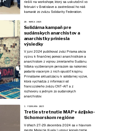
riešili na workshope, ktorý sa uskutočnil vo
februári v Bratislave a zastrešoval ho náš
kamarát zo zväzu Solidarity Federation.
20. MARCA 2025
Solidárna kampaň pre
sudánskych anarchistov a
anarchistky priniesla
výsledky
V júni 2024 publikoval zväz Priama akcia
výzvu
k finančnej pomoci anarchistkám a
anarchistom z vojnou zmietaného Sudánu.
Vďaka vyzbieraným peniazom sa nakoniec
podarilo viacerým z nich opustiť krajinu.
Prinášame aktualizáciu k solidárnej výzve,
ktorá vychádza z
informácií
od
francúzskeho zväzu CNT-AIT a z
rozhovoru
s jedným zo sudánskych
anarchistov.
3. FEBRUÁRA 2025
Tretie stretnutie MAP v ázijsko-
tichomorskom regióne
V dňoch 27.-29. decembra 2024 sa v hlavnom
meste Malajzie Kuala Lumpur konalo tretie