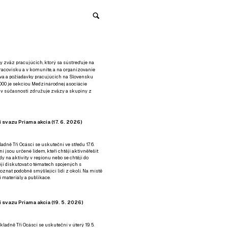
y zväz pracujúcich, ktorý sa sústreďuje na
racovisku a v komunite, a na organizovanie
áva a požiadavky pracujúcich na Slovensku
2000 je sekciou Medzinárodnej asociácie
á v súčasnosti združuje zväzy a skupiny z
 svazu Priama akcia (17. 6. 2026)
adně Tři Ocásci se uskuteční ve středu 17. 6.
ní jsou určené lidem, kteří chtějí aktivněřešit
y na aktivity v regionu nebo se chtějí do
tějí diskutovat o tématech spojených s
nat podobně smýšlející lidi z okolí. Na místě
 materiály a publikace.
 svazu Priama akcia (19. 5. 2026)
ladně Tři Ocásci se uskuteční v úterý 19. 5.