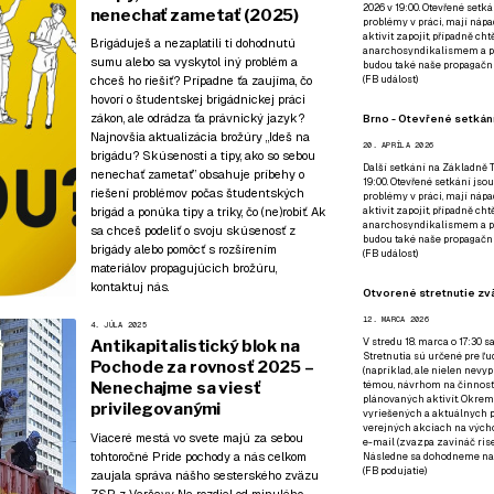
2026 v 19:00. Otevřené setká
nenechať zametať (2025)
problémy v práci, mají nápad
aktivit zapojit, případně ch
Brigáduješ a nezaplatili ti dohodnutú
anarchosyndikalismem a poz
sumu alebo sa vyskytol iný problém a
budou také naše propagační
chceš ho riešiť? Prípadne ťa zaujíma, čo
(
FB událost
)
hovorí o študentskej brigádnickej práci
zákon, ale odrádza ťa právnický jazyk?
Brno - Otevřené setkání
Najnovšia aktualizácia brožúry „Ideš na
20. APRÍLA 2026
brigádu? Skúsenosti a tipy, ako so sebou
Další setkání na Základně Tř
nenechať zametať” obsahuje príbehy o
19:00. Otevřené setkání jsou
riešení problémov počas študentských
problémy v práci, mají nápad
brigád a ponúka tipy a triky, čo (ne)robiť. Ak
aktivit zapojit, případně ch
anarchosyndikalismem a poz
sa chceš podeliť o svoju skúsenosť z
budou také naše propagační
brigády alebo pomôcť s rozšírením
(
FB událost
)
materiálov propagujúcich brožúru,
kontaktuj nás.
Otvorené stretnutie zvä
12. MARCA 2026
4. JÚLA 2025
V stredu 18. marca o 17:30 s
Antikapitalistický blok na
Stretnutia sú určené pre ľud
Pochode za rovnosť 2025 –
(napríklad, ale nielen nevy
Nenechajme sa viesť
témou, návrhom na činnosť 
plánovaných aktivít. Okrem
privilegovanými
vyriešených a aktuálnych p
verejných akciach na výcho
Viaceré mestá vo svete majú za sebou
e-mail (zvazpa zavináč rise
tohtoročné Pride pochody a nás celkom
Následne sa dohodneme na p
(
FB podujatie
)
zaujala správa nášho sesterského zväzu
ZSP z Varšavy. Na rozdiel od minulého