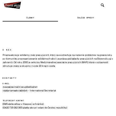
ČLÁNKY
ĎALŠIE SPRÁVY
O NÁS
Priama akcia je solidárny zväz pracujúcich, ktorý sa sústreďuje na riešenie problémov na pracovisku
a v komunite, a na organizovanie solidárnych akcií za práva a požiadavky pracujúcich na Slovensku aj v
zahraničí. Od roku 2000 je sekciou Medzinárodnej asociácie pracujúcich (MAP), ktorá v súčasnosti
združuje zväzy a skupiny z vyše 20 krajín sveta.
KONTAKTY
E-MAIL
zvazpa(zavináč)riseup(bodka)net
is(at)priamaakcia(dot)sk - International Secretariat
TELEFONICKÝ KONTAKT
(SMS alebo odkaz v hlasovej schránke):
00420 735 082 065 (platby ako pri volaní do Českej republiky)