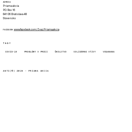
ADRESA
Priama akcia
P.O. Box 16
841 06 Bratislava 48
Slovensko
www.facebook.com/Zvaz.Priama.akcia
FACEBOOK
TAGY
COVID-19
PROBLÉMY V PRÁCI
ŠKOLSTVO
SOLIDÁRNE VÝZVY
VEGANANA
ANTI(©) 2024 -
PRIAMA AKCIA