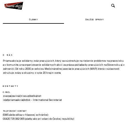
ČLÁNKY
ĎALŠIE SPRÁVY
O NÁS
Priama akcia je solidárny zväz pracujúcich, ktorý sa sústreďuje na riešenie problémov na pracovisku
a v komunite, a na organizovanie solidárnych akcií za práva a požiadavky pracujúcich na Slovensku aj v
zahraničí. Od roku 2000 je sekciou Medzinárodnej asociácie pracujúcich (MAP), ktorá v súčasnosti
združuje zväzy a skupiny z vyše 20 krajín sveta.
KONTAKTY
E-MAIL
zvazpa(zavináč)riseup(bodka)net
is(at)priamaakcia(dot)sk - International Secretariat
TELEFONICKÝ KONTAKT
(SMS alebo odkaz v hlasovej schránke):
00420 735 082 065 (platby ako pri volaní do Českej republiky)