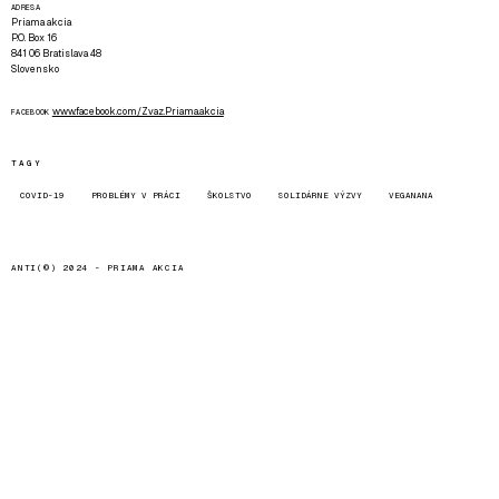
ADRESA
Priama akcia
P.O. Box 16
841 06 Bratislava 48
Slovensko
www.facebook.com/Zvaz.Priama.akcia
FACEBOOK
TAGY
COVID-19
PROBLÉMY V PRÁCI
ŠKOLSTVO
SOLIDÁRNE VÝZVY
VEGANANA
ANTI(©) 2024 -
PRIAMA AKCIA