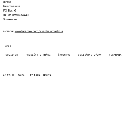
ADRESA
Priama akcia
P.O. Box 16
841 06 Bratislava 48
Slovensko
www.facebook.com/Zvaz.Priama.akcia
FACEBOOK
TAGY
COVID-19
PROBLÉMY V PRÁCI
ŠKOLSTVO
SOLIDÁRNE VÝZVY
VEGANANA
ANTI(©) 2024 -
PRIAMA AKCIA