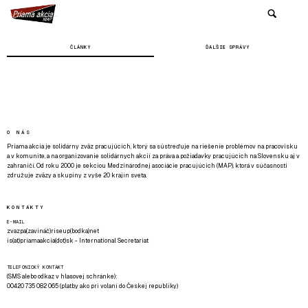
ČLÁNKY
ĎALŠIE SPRÁVY
O NÁS
Priama akcia je solidárny zväz pracujúcich, ktorý sa sústreďuje na riešenie problémov na pracovisku
a v komunite, a na organizovanie solidárnych akcií za práva a požiadavky pracujúcich na Slovensku aj v
zahraničí. Od roku 2000 je sekciou Medzinárodnej asociácie pracujúcich (MAP), ktorá v súčasnosti
združuje zväzy a skupiny z vyše 20 krajín sveta.
KONTAKTY
E-MAIL
zvazpa(zavináč)riseup(bodka)net
is(at)priamaakcia(dot)sk - International Secretariat
TELEFONICKÝ KONTAKT
(SMS alebo odkaz v hlasovej schránke):
00420 735 082 065 (platby ako pri volaní do Českej republiky)