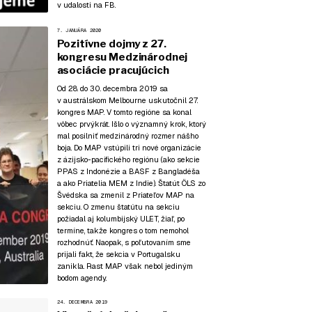
v udalosti na FB
.
7. JANUÁRA 2020
Pozitívne dojmy z 27.
kongresu Medzinárodnej
asociácie pracujúcich
Od 28. do 30. decembra 2019 sa
v austrálskom Melbourne uskutočnil 27.
kongres MAP. V tomto regióne sa konal
vôbec prvýkrát. Išlo o významný krok, ktorý
mal posilniť medzinárodný rozmer nášho
boja. Do MAP vstúpili tri nové organizácie
z ázijsko-pacifického regiónu (ako sekcie
PPAS z Indonézie a BASF z Bangladéša
a ako Priatelia MEM z Indie). Štatút ÖLS zo
Švédska sa zmenil z Priateľov MAP na
sekciu. O zmenu štatútu na sekciu
požiadal aj kolumbijský ULET, žiaľ, po
termíne, takže kongres o tom nemohol
rozhodnúť. Naopak, s poľutovaním sme
prijali fakt, že sekcia v Portugalsku
zanikla. Rast MAP však nebol jediným
bodom agendy.
24. DECEMBRA 2019