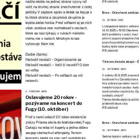
nášho okolia na jednej strane výzvy ísť
(
FB událost
)
voliť, na druhej strane znechutenie z celej
politiky. V záplave správ a debát sa bojuje o
Brno - Otevřené setkání
to, ktorá strana a záujmová skupina je
13. OKTÓBRA 2025
lepšia alebo horšia. Pred voľbami aj po nich
Listopadové letošní setkání
však zostáva moc rozhodovať o veciach,
14. 10. 2025 v 19:00. Otevřen
ktoré sa nás týkajú, v rukách niekoho
řešit problémy v práci, mají
iného, nie v našich. Mnohým to tak
aktivit zapojit, případně ch
anarchosyndikalismem a poz
vyhovuje. Nám nie.
budou také naše propagační
(
FB událost
)
Ďalšie články:
(Ne)voliť nestačí - Organizovanie sa
Títeres desde abajo - Č
(Ne)voliť nestačí – Voliť či nevoliť? O čom
19. SEPTEMBRA 2025
sú voľby
(Ne)voliť nestačí – Po voľbách sa nič
V sobotu 20. 9. 2025 zveme d
loutkové hry Čarodějnice a 
nekončí
Hra zobrazuje státní násilí
metaforických postav: katol
soukromého vlastnictví. Čar
2. FEBRUÁRA 2020
svobodu uhájit?
Oslavujeme 20 rokov -
Títeres desde abajo je poli
pozývame na koncert do
je (téměř) beze zlov.
(
FB událost
)
Fugy (10. október)
Príď s nami osláviť 20 rokov existencie
zväzu Priama akcia do bratislavskej Fugy.
Brno - Otevřené setkán
Čakajú na teba tri kapely a jedna oldies
19. SEPTEMBRA 2025
socpop všehochuť afterpárty. Termín
Sedmé letošní setkání na Z
koncertu padol na viac než symbolický