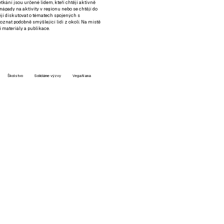
setkání jsou určené lidem, kteří chtějí aktivně
 nápady na aktivity v regionu nebo se chtějí do
tějí diskutovat o tématech spojených s
nat podobně smýšlející lidi z okolí. Na místě
 materiály a publikace.
Školstvo
Solidárne výzvy
VegaNana