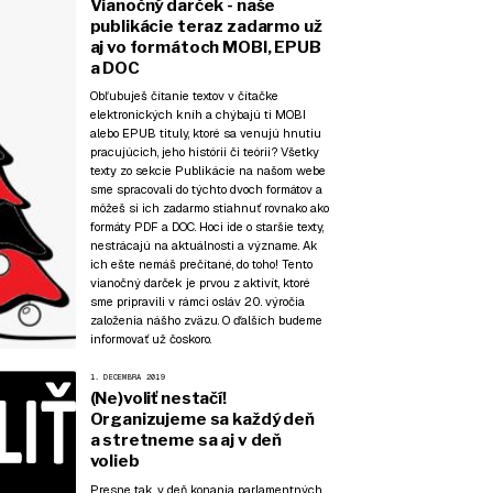
Vianočný darček - naše
publikácie teraz zadarmo už
aj vo formátoch MOBI, EPUB
a DOC
Obľubuješ čítanie textov v čítačke
elektronických kníh a chýbajú ti MOBI
alebo EPUB tituly, ktoré sa venujú hnutiu
pracujúcich, jeho histórii či teórii? Všetky
texty zo sekcie
Publikácie
na našom webe
sme spracovali do týchto dvoch formátov a
môžeš si ich zadarmo stiahnuť rovnako ako
formáty PDF a DOC. Hoci ide o staršie texty,
nestrácajú na aktuálnosti a význame. Ak
ich ešte nemáš prečítané, do toho! Tento
vianočný darček je prvou z aktivít, ktoré
sme pripravili v rámci osláv 20. výročia
založenia nášho zväzu. O ďalších budeme
informovať už čoskoro.
1. DECEMBRA 2019
(Ne)voliť nestačí!
Organizujeme sa každý deň
a stretneme sa aj v deň
volieb
Presne tak, v deň konania parlamentných