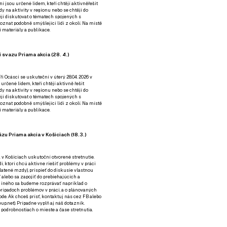
ní jsou určené lidem, kteří chtějí aktivněřešit
y na aktivity v regionu nebo se chtějí do
tějí diskutovat o tématech spojených s
nat podobně smýšlející lidi z okolí. Na místě
 materiály a publikace.
 svazu Priama akcia (28. 4.)
i Ocásci se uskuteční v úterý 28.04. 2026 v
 určené lidem, kteří chtějí aktivně řešit
y na aktivity v regionu nebo se chtějí do
tějí diskutovat o tématech spojených s
nat podobně smýšlející lidi z okolí. Na místě
 materiály a publikace.
zu Priama akcia v Košiciach (18.3.)
a v Košiciach uskutoční otvorené stretnutie.
í, ktorí chcú aktívne riešiť problémy v práci
platené mzdy), prispieť do diskusie vlastnou
alebo sa zapojiť do prebiehajúcich a
 iného sa budeme rozprávať napríklad o
rípadoch problémov v práci, a o plánovaných
de. Ak chceš prísť, kontaktuj nás cez
FB
alebo
up.net). Prípadne
vyplň aj náš dotazník
.
odrobnostiach o mieste a čase stretnutia.