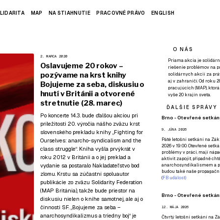
LIDARITA
MAP
NA STIAHNUTIE
PRACOVNÉ PRÁVO
ENGLISH
O NÁS
2. MARCA 2020
Priama akcia je solidárn
Oslavujeme 20 rokov –
riešenie problémov na p
pozývame na krst knihy
solidárnych akcií za pr
aj v zahraničí. Od roku 
Bojujeme za seba, diskusiu o
pracujúcich (MAP), ktor
hnutí v Británii a otvorené
vyše 20 krajín sveta.
stretnutie (28. marec)
ĎALŠIE SPRÁVY
Po koncerte 14.3.
bude ďalšou akciou pri
Brno - Otevřené setkání
príležitosti 20. výročia nášho zväzu krst
9. JÚNA 2026
slovenského prekladu knihy „Fighting for
Páté
letošní setkání na Zákl
Ourselves: anarcho-syndicalism and the
2026 v 19:00. Otevřené setká
class struggle“. Kniha vyšla prvýkrát v
problémy v práci, mají nápad
roku 2012 v Británii a o jej preklad a
aktivit zapojit, případně ch
vydanie sa postaralo
Nakladateľstvo bod
anarchosyndikalismem a poz
budou také naše propagační
zlomu
. Krstu sa zúčastní spoluautor
(
FB událost
)
publikácie zo zväzu Solidarity Federation
(MAP Británia), takže bude priestor na
Brno - Otevřené setkání
diskusiu nielen o knihe samotnej, ale aj o
činnosti SF. „Bojujeme za seba –
12. MÁJA 2026
anarchosyndikalizmus a triedny boj“ je
Čtvrtý
letošní setkání na Zák