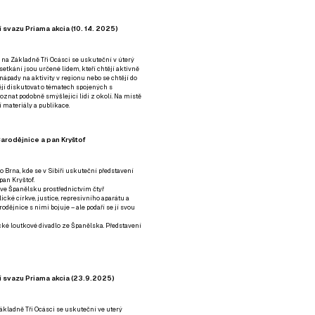
 svazu Priama akcia (10. 14. 2025)
 na Základně Tři Ocásci se uskuteční v úterý
é setkání jsou určené lidem, kteří chtějí aktivně
 nápady na aktivity v regionu nebo se chtějí do
tějí diskutovat o tématech spojených s
nat podobně smýšlející lidi z okolí. Na místě
 materiály a publikace.
arodějnice a pan Kryštof
o Brna, kde se v Sibiři uskuteční představení
pan Kryštof.
 ve Španělsku prostřednictvím čtyř
ické církve, justice, represivního aparátu a
odějnice s nimi bojuje – ale podaří se jí svou
tické loutkové divadlo ze Španělska. Představení
í svazu Priama akcia (23.9.2025)
ákladně Tři Ocásci se uskuteční ve uterý