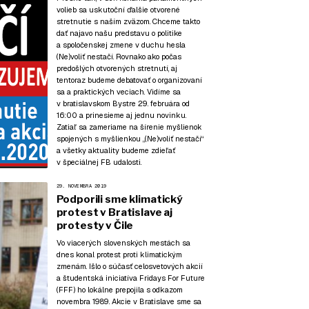
volieb sa uskutoční ďalšie otvorené
stretnutie s naším zväzom. Chceme takto
dať najavo našu predstavu o politike
a spoločenskej zmene v duchu hesla
(Ne)voliť nestačí. Rovnako ako počas
predošlých otvorených stretnutí, aj
tentoraz budeme debatovať o organizovaní
sa a praktických veciach. Vidíme sa
v bratislavskom Bystre 29. februára od
16:00 a prinesieme aj jednu novinku.
Zatiaľ sa zameriame na šírenie myšlienok
spojených s myšlienkou „(Ne)voliť nestačí“
a všetky aktuality budeme zdieľať
v špeciálnej FB udalosti.
29. NOVEMBRA 2019
Podporili sme klimatický
protest v Bratislave aj
protesty v Čile
Vo viacerých slovenských mestách sa
dnes konal protest proti klimatickým
zmenám. Išlo o súčasť celosvetových akcií
a študentská iniciatíva Fridays For Future
(FFF) ho lokálne prepojila s odkazom
novembra 1989. Akcie v Bratislave sme sa