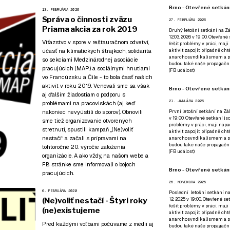
Brno - Otevřené setkání
13. FEBRUÁRA 2020
Správa o činnosti zväzu
27. FEBRUÁRA 2026
Priama akcia za rok 2019
Druhý letošní setkání na Zá
12.03. 2026 v 19:00. Otevřen
Víťazstvo v spore v reštauračnom odvetví,
řešit problémy v práci, mají
účasť na klimatických štrajkoch, solidarita
aktivit zapojit, případně ch
anarchosyndikalismem a poz
so sekciami Medzinárodnej asociácie
budou také naše propagační
pracujúcich (MAP) a sociálnymi hnutiami
(
FB událost
)
vo Francúzsku a Čile - to bola časť našich
aktivít v roku 2019. Venovali sme sa však
Brno - Otevřené setkání
aj ďalším žiadostiam o podporu s
21. JANUÁRA 2026
problémami na pracoviskách (aj keď
nakoniec nevyústili do sporov). Obnovili
První letošní setkání na Zák
v 19:00. Otevřené setkání js
sme tiež organizovanie otvorených
problémy v práci, mají nápad
stretnutí, spustili kampaň „(Ne)voliť
aktivit zapojit, případně ch
nestačí“ a začali s prípravami na
anarchosyndikalismem a poz
budou také naše propagační
tohtoročné 20. výročie založenia
(
FB událost
)
organizácie. A ako vždy, na našom webe a
FB stránke sme informovali o bojoch
Brno - Otevřené setkání
pracujúcich.
26. NOVEMBRA 2025
6. FEBRUÁRA 2020
Poslední letošní setkání na
(Ne)voliť nestačí - Štyri roky
12. 2025 v 19:00. Otevřené s
řešit problémy v práci, mají
(ne)existujeme
aktivit zapojit, případně ch
anarchosyndikalismem a poz
Pred každými voľbami počúvame z médií aj
budou také naše propagační