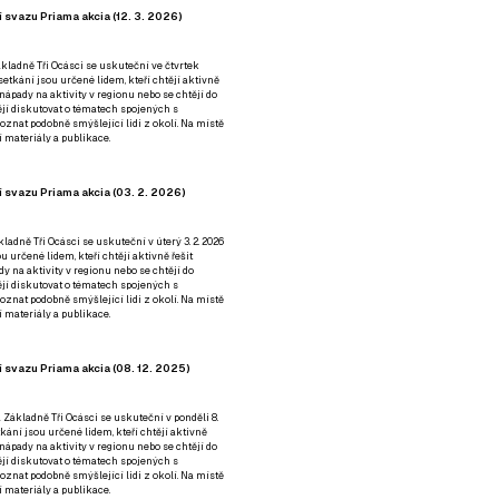
 svazu Priama akcia (12. 3. 2026)
kladně Tři Ocásci se uskuteční ve čtvrtek
é setkání jsou určené lidem, kteří chtějí aktivně
 nápady na aktivity v regionu nebo se chtějí do
tějí diskutovat o tématech spojených s
nat podobně smýšlející lidi z okolí. Na místě
 materiály a publikace.
 svazu Priama akcia (03. 2. 2026)
ladně Tři Ocásci se uskuteční v úterý 3. 2. 2026
ou určené lidem, kteří chtějí aktivně řešit
y na aktivity v regionu nebo se chtějí do
tějí diskutovat o tématech spojených s
nat podobně smýšlející lidi z okolí. Na místě
 materiály a publikace.
 svazu Priama akcia (08. 12. 2025)
 Základně Tři Ocásci se uskuteční v ponděli 8.
etkání jsou určené lidem, kteří chtějí aktivně
 nápady na aktivity v regionu nebo se chtějí do
tějí diskutovat o tématech spojených s
nat podobně smýšlející lidi z okolí. Na místě
 materiály a publikace.