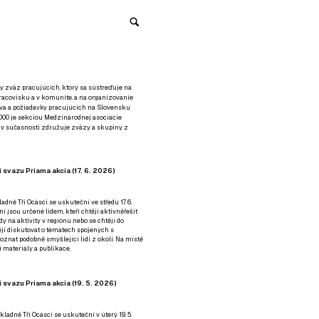
y zväz pracujúcich, ktorý sa sústreďuje na
racovisku a v komunite, a na organizovanie
áva a požiadavky pracujúcich na Slovensku
2000 je sekciou Medzinárodnej asociácie
á v súčasnosti združuje zväzy a skupiny z
 svazu Priama akcia (17. 6. 2026)
adně Tři Ocásci se uskuteční ve středu 17. 6.
ní jsou určené lidem, kteří chtějí aktivněřešit
y na aktivity v regionu nebo se chtějí do
tějí diskutovat o tématech spojených s
nat podobně smýšlející lidi z okolí. Na místě
 materiály a publikace.
 svazu Priama akcia (19. 5. 2026)
ladně Tři Ocásci se uskuteční v úterý 19. 5.