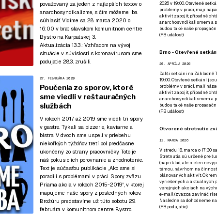
považovaný za jeden z najlepších textov o
2026 v 19:00. Otevřené setká
problémy v práci, mají nápad
anarchosyndikalizme, s čím môžeme iba
aktivit zapojit, případně ch
súhlasiť. Vidíme sa 28. marca 2020 o
anarchosyndikalismem a poz
16:00
v bratislavskom komunitnom centre
budou také naše propagační
(
FB událost
)
Bystro
na Karpatskej 3.
Aktualizácia 13.3.:
Vzhľadom na vývoj
Brno - Otevřené setkání
situácie v súvislosti s koronavírusom sme
podujatie 28.3. zrušili.
20. APRÍLA 2026
Další setkání na Základně Tř
27. FEBRUÁRA 2020
19:00. Otevřené setkání jsou
Poučenia zo sporov, ktoré
problémy v práci, mají nápad
aktivit zapojit, případně ch
sme viedli v reštauračných
anarchosyndikalismem a poz
službách
budou také naše propagační
(
FB událost
)
V rokoch 2017 až 2019 sme viedli tri spory
v gastre. Týkali sa pizzerie, kaviarne a
Otvorené stretnutie zvä
bistra. V dvoch sme uspeli v priebehu
12. MARCA 2026
niekoľkých týždňov, tretí bol predčasne
V stredu 18. marca o 17:30 s
ukončený zo strany pracovníčky. Toto je
Stretnutia sú určené pre ľud
náš pokus o ich porovnanie a zhodnotenie.
(napríklad, ale nielen nevy
Text je súčasťou publikácie
„Ako sme si
témou, návrhom na činnosť 
plánovaných aktivít. Okrem
poradili s problémami v práci. Spory zväzu
vyriešených a aktuálnych p
Priama akcia v rokoch 2015-2019“
, v ktorej
verejných akciach na výcho
mapujeme naše spory z posledných rokov.
e-mail (zvazpa zavináč rise
Brožúru predstavíme už
túto sobotu 29.
Následne sa dohodneme na p
(
FB podujatie
)
februára v komunitnom centre Bystro
.