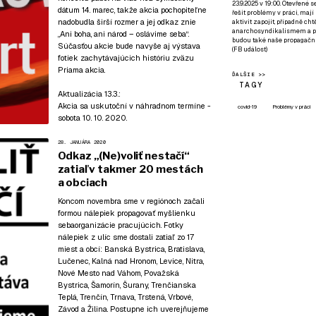
23.9.2025 v 19:00. Otevřené 
dátum 14. marec, takže akcia pochopiteľne
řešit problémy v práci, mají
nadobudla širší rozmer a jej odkaz znie
aktivit zapojit, případně ch
anarchosyndikalismem a poz
„Ani boha, ani národ – oslávime seba“.
budou také naše propagační
Súčasťou akcie bude navyše aj výstava
(
FB událost
)
fotiek zachytávajúcich históriu zväzu
Priama akcia.
ĎALŠIE >>
TAGY
Aktualizácia 13.3.:
Akcia sa uskutoční v náhradnom termíne -
covid-19
Problémy v práci
sobota 10. 10. 2020.
28. JANUÁRA 2020
Odkaz „(Ne)voliť nestačí“
zatiaľ v takmer 20 mestách
a obciach
Koncom novembra sme v regiónoch začali
formou nálepiek propagovať myšlienku
sebaorganizácie pracujúcich. Fotky
nálepiek z ulíc sme dostali zatiaľ zo 17
miest a obcí: Banská Bystrica, Bratislava,
Lučenec, Kalná nad Hronom, Levice, Nitra,
Nové Mesto nad Váhom, Považská
Bystrica, Šamorín, Šurany, Trenčianska
Teplá, Trenčín, Trnava, Trstená, Vrbové,
Závod a Žilina. Postupne ich uverejňujeme