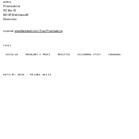
ADRESA
Priama akcia
P.O. Box 16
841 06 Bratislava 48
Slovensko
www.facebook.com/Zvaz.Priama.akcia
FACEBOOK
TAGY
COVID-19
PROBLÉMY V PRÁCI
ŠKOLSTVO
SOLIDÁRNE VÝZVY
VEGANANA
ANTI(©) 2024 -
PRIAMA AKCIA