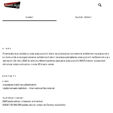
ČLÁNKY
ĎALŠIE SPRÁVY
O NÁS
Priama akcia je solidárny zväz pracujúcich, ktorý sa sústreďuje na riešenie problémov na pracovisku
a v komunite, a na organizovanie solidárnych akcií za práva a požiadavky pracujúcich na Slovensku aj v
zahraničí. Od roku 2000 je sekciou Medzinárodnej asociácie pracujúcich (MAP), ktorá v súčasnosti
združuje zväzy a skupiny z vyše 20 krajín sveta.
KONTAKTY
E-MAIL
zvazpa(zavináč)riseup(bodka)net
is(at)priamaakcia(dot)sk - International Secretariat
TELEFONICKÝ KONTAKT
(SMS alebo odkaz v hlasovej schránke):
00420 735 082 065 (platby ako pri volaní do Českej republiky)