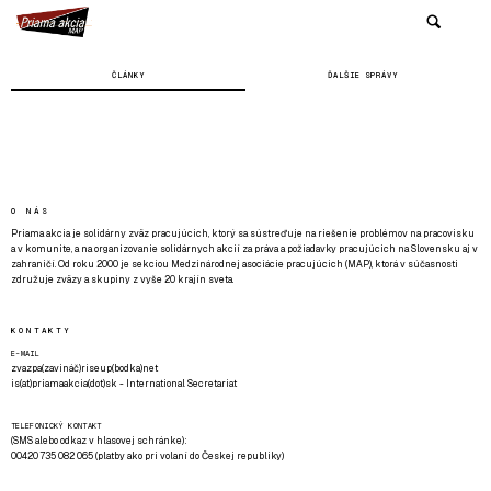
ČLÁNKY
ĎALŠIE SPRÁVY
O NÁS
Priama akcia je solidárny zväz pracujúcich, ktorý sa sústreďuje na riešenie problémov na pracovisku
a v komunite, a na organizovanie solidárnych akcií za práva a požiadavky pracujúcich na Slovensku aj v
zahraničí. Od roku 2000 je sekciou Medzinárodnej asociácie pracujúcich (MAP), ktorá v súčasnosti
združuje zväzy a skupiny z vyše 20 krajín sveta.
KONTAKTY
E-MAIL
zvazpa(zavináč)riseup(bodka)net
is(at)priamaakcia(dot)sk - International Secretariat
TELEFONICKÝ KONTAKT
(SMS alebo odkaz v hlasovej schránke):
00420 735 082 065 (platby ako pri volaní do Českej republiky)