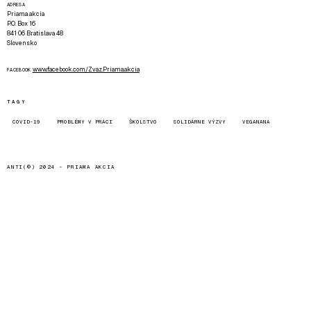
ADRESA
Priama akcia
P.O. Box 16
841 06 Bratislava 48
Slovensko
www.facebook.com/Zvaz.Priama.akcia
FACEBOOK
TAGY
COVID-19
PROBLÉMY V PRÁCI
ŠKOLSTVO
SOLIDÁRNE VÝZVY
VEGANANA
ANTI(©) 2024 -
PRIAMA AKCIA