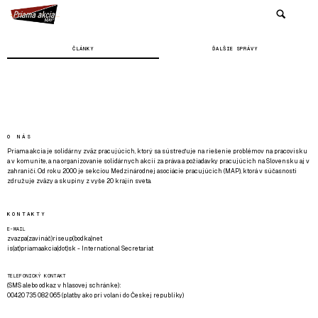
ČLÁNKY
ĎALŠIE SPRÁVY
O NÁS
Priama akcia je solidárny zväz pracujúcich, ktorý sa sústreďuje na riešenie problémov na pracovisku
a v komunite, a na organizovanie solidárnych akcií za práva a požiadavky pracujúcich na Slovensku aj v
zahraničí. Od roku 2000 je sekciou Medzinárodnej asociácie pracujúcich (MAP), ktorá v súčasnosti
združuje zväzy a skupiny z vyše 20 krajín sveta.
KONTAKTY
E-MAIL
zvazpa(zavináč)riseup(bodka)net
is(at)priamaakcia(dot)sk - International Secretariat
TELEFONICKÝ KONTAKT
(SMS alebo odkaz v hlasovej schránke):
00420 735 082 065 (platby ako pri volaní do Českej republiky)