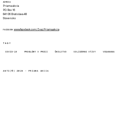
ADRESA
Priama akcia
P.O. Box 16
841 06 Bratislava 48
Slovensko
www.facebook.com/Zvaz.Priama.akcia
FACEBOOK
TAGY
COVID-19
PROBLÉMY V PRÁCI
ŠKOLSTVO
SOLIDÁRNE VÝZVY
VEGANANA
ANTI(©) 2024 -
PRIAMA AKCIA