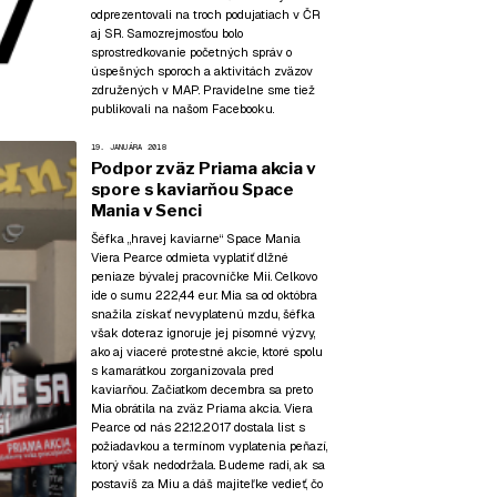
odprezentovali na troch podujatiach v ČR
aj SR. Samozrejmosťou bolo
sprostredkovanie početných správ o
úspešných sporoch a aktivitách zväzov
združených v MAP. Pravidelne sme tiež
publikovali na našom Facebooku.
19. JANUÁRA 2018
Podpor zväz Priama akcia v
spore s kaviarňou Space
Mania v Senci
Šéfka „hravej kaviarne“ Space Mania
Viera Pearce odmieta vyplatiť dlžné
peniaze bývalej pracovníčke Mii. Celkovo
ide o sumu 222,44 eur. Mia sa od októbra
snažila získať nevyplatenú mzdu, šéfka
však doteraz ignoruje jej písomné výzvy,
ako aj viaceré protestné akcie, ktoré spolu
s kamarátkou zorganizovala pred
kaviarňou. Začiatkom decembra sa preto
Mia obrátila na zväz Priama akcia. Viera
Pearce od nás 22.12.2017 dostala list s
požiadavkou a termínom vyplatenia peňazí,
ktorý však nedodržala. Budeme radi, ak sa
postavíš za Miu a dáš majiteľke vedieť, čo