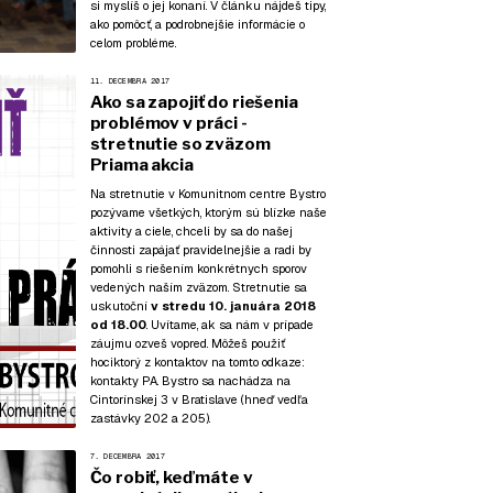
si myslíš o jej konaní. V článku nájdeš tipy,
ako pomôcť, a podrobnejšie informácie o
celom probléme.
11. DECEMBRA 2017
Ako sa zapojiť do riešenia
problémov v práci -
stretnutie so zväzom
Priama akcia
Na stretnutie v Komunitnom centre Bystro
pozývame všetkých, ktorým sú blízke naše
aktivity a ciele, chceli by sa do našej
činnosti zapájať pravidelnejšie a radi by
pomohli s riešením konkrétnych sporov
vedených naším zväzom. Stretnutie sa
uskutoční
v stredu 10. januára 2018
od 18.00
. Uvítame, ak sa nám v prípade
záujmu ozveš vopred. Môžeš použiť
hociktorý z kontaktov na tomto odkaze:
kontakty PA
. Bystro sa nachádza na
Cintorínskej 3 v Bratislave (hneď vedľa
zastávky 202 a 205).
7. DECEMBRA 2017
Čo robiť, keď máte v