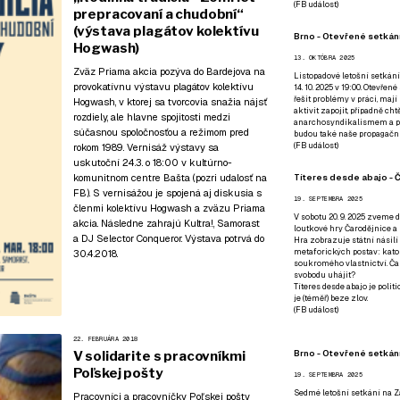
(
FB událost
)
prepracovaní a chudobní“
(výstava plagátov kolektívu
Brno - Otevřené setkání
Hogwash)
13. OKTÓBRA 2025
Zväz Priama akcia pozýva do Bardejova na
Listopadové letošní setkání
provokatívnu výstavu plagátov kolektívu
14. 10. 2025 v 19:00. Otevřen
řešit problémy v práci, mají
Hogwash, v ktorej sa tvorcovia snažia nájsť
aktivit zapojit, případně ch
rozdiely, ale hlavne spojitosti medzi
anarchosyndikalismem a poz
súčasnou spoločnosťou a režimom pred
budou také naše propagační
(
FB událost
)
rokom 1989. Vernisáž výstavy sa
uskutoční 24.3. o 18:00 v kultúrno-
Títeres desde abajo - Č
komunitnom centre Bašta (
pozri udalosť na
FB
). S vernisážou je spojená aj diskusia s
19. SEPTEMBRA 2025
členmi kolektívu Hogwash a zväzu Priama
V sobotu 20. 9. 2025 zveme d
akcia. Následne zahrajú Kultra!, Samorast
loutkové hry Čarodějnice a 
a DJ Selector Conqueror. Výstava potrvá do
Hra zobrazuje státní násilí
metaforických postav: katol
30.4.2018.
soukromého vlastnictví. Čar
svobodu uhájit?
Títeres desde abajo je poli
je (téměř) beze zlov.
(
FB událost
)
22. FEBRUÁRA 2018
Brno - Otevřené setkán
V solidarite s pracovníkmi
Poľskej pošty
19. SEPTEMBRA 2025
Sedmé letošní setkání na Z
Pracovníci a pracovníčky Poľskej pošty