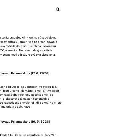
y zväz pracujúcich, ktorý sa sústreďuje na
racovisku a v komunite, a na organizovanie
áva a požiadavky pracujúcich na Slovensku
2000 je sekciou Medzinárodnej asociácie
á v súčasnosti združuje zväzy a skupiny z
 svazu Priama akcia (17. 6. 2026)
adně Tři Ocásci se uskuteční ve středu 17. 6.
ní jsou určené lidem, kteří chtějí aktivněřešit
y na aktivity v regionu nebo se chtějí do
tějí diskutovat o tématech spojených s
nat podobně smýšlející lidi z okolí. Na místě
 materiály a publikace.
 svazu Priama akcia (19. 5. 2026)
ladně Tři Ocásci se uskuteční v úterý 19. 5.