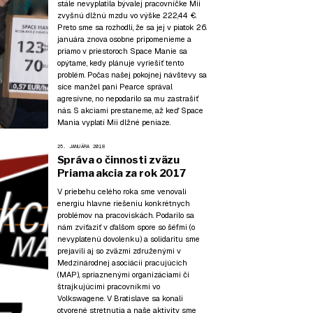
stále nevyplatila bývalej pracovníčke Mii
zvyšnú dlžnú mzdu vo výške 222,44 €.
Preto sme sa rozhodli, že sa jej v piatok 26.
januára znova osobne pripomenieme a
priamo v priestoroch Space Manie sa
opýtame, kedy plánuje vyriešiť tento
problém. Počas našej pokojnej návštevy sa
síce manžel pani Pearce správal
agresívne, no nepodarilo sa mu zastrašiť
nás. S akciami prestaneme, až keď Space
Mania vyplatí Mii dlžné peniaze.
25. JANUÁRA 2018
Správa o činnosti zväzu
Priama akcia za rok 2017
V priebehu celého roka sme venovali
energiu hlavne riešeniu konkrétnych
problémov na pracoviskách. Podarilo sa
nám zvíťaziť v ďalšom spore so šéfmi (o
nevyplatenú dovolenku) a solidaritu sme
prejavili aj so zväzmi združenými v
Medzinárodnej asociácii pracujúcich
(MAP), spriaznenými organizáciami či
štrajkujúcimi pracovníkmi vo
Volkswagene. V Bratislave sa konali
otvorené stretnutia a naše aktivity sme