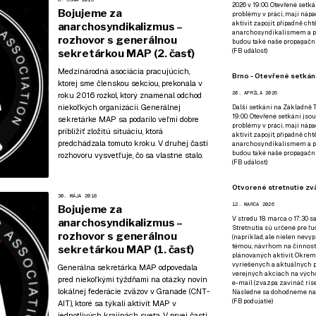
2026 v 19:00. Otevřené setká
Bojujeme za
problémy v práci, mají nápad
aktivit zapojit, případně ch
anarchosyndikalizmus –
anarchosyndikalismem a poz
rozhovor s generálnou
budou také naše propagační
(
FB událost
)
sekretárkou MAP (2. časť)
Medzinárodná asociácia pracujúcich,
Brno - Otevřené setkání
ktorej sme členskou sekciou, prekonala v
20. APRÍLA 2026
roku 2016 rozkol, ktorý znamenal odchod
niekoľkých organizácií. Generálnej
Další setkání na Základně Tř
19:00. Otevřené setkání jsou
sekretárke MAP sa podarilo veľmi dobre
problémy v práci, mají nápad
priblížiť zložitú situáciu, ktorá
aktivit zapojit, případně ch
predchádzala tomuto kroku. V druhej časti
anarchosyndikalismem a poz
budou také naše propagační
rozhovoru vysvetľuje, čo sa vlastne stalo.
(
FB událost
)
Otvorené stretnutie zvä
30. MÁJA 2018
12. MARCA 2026
Bojujeme za
V stredu 18. marca o 17:30 s
anarchosyndikalizmus –
Stretnutia sú určené pre ľud
rozhovor s generálnou
(napríklad, ale nielen nevy
témou, návrhom na činnosť 
sekretárkou MAP (1. časť)
plánovaných aktivít. Okrem
vyriešených a aktuálnych p
Generálna sekretárka MAP odpovedala
verejných akciach na výcho
pred niekoľkými týždňami na otázky novín
e-mail (zvazpa zavináč rise
lokálnej federácie zväzov v Granade (CNT-
Následne sa dohodneme na p
(
FB podujatie
)
AIT), ktoré sa týkali aktivít MAP v
jednotlivých krajinách sveta. V prvej časti