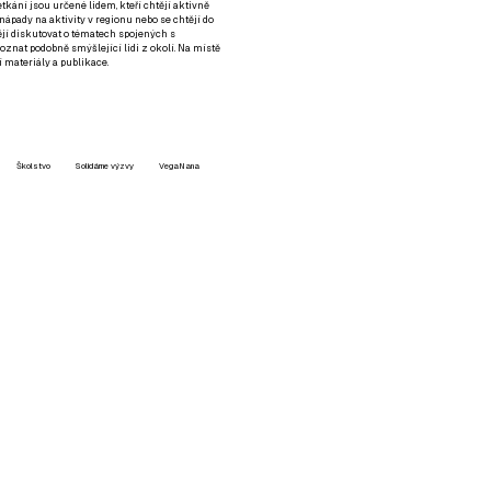
setkání jsou určené lidem, kteří chtějí aktivně
 nápady na aktivity v regionu nebo se chtějí do
tějí diskutovat o tématech spojených s
nat podobně smýšlející lidi z okolí. Na místě
 materiály a publikace.
Školstvo
Solidárne výzvy
VegaNana