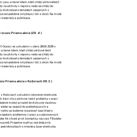
ní jsou určené lidem, kteří chtějí aktivněřešit
y na aktivity v regionu nebo se chtějí do
tějí diskutovat o tématech spojených s
nat podobně smýšlející lidi z okolí. Na místě
 materiály a publikace.
 svazu Priama akcia (28. 4.)
i Ocásci se uskuteční v úterý 28.04. 2026 v
 určené lidem, kteří chtějí aktivně řešit
y na aktivity v regionu nebo se chtějí do
tějí diskutovat o tématech spojených s
nat podobně smýšlející lidi z okolí. Na místě
 materiály a publikace.
zu Priama akcia v Košiciach (18.3.)
a v Košiciach uskutoční otvorené stretnutie.
í, ktorí chcú aktívne riešiť problémy v práci
platené mzdy), prispieť do diskusie vlastnou
alebo sa zapojiť do prebiehajúcich a
 iného sa budeme rozprávať napríklad o
rípadoch problémov v práci, a o plánovaných
de. Ak chceš prísť, kontaktuj nás cez
FB
alebo
up.net). Prípadne
vyplň aj náš dotazník
.
odrobnostiach o mieste a čase stretnutia.