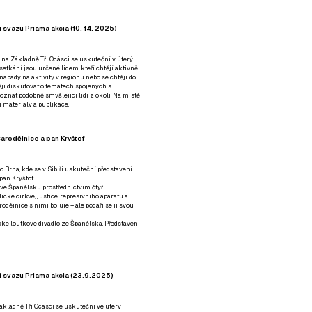
 svazu Priama akcia (10. 14. 2025)
 na Základně Tři Ocásci se uskuteční v úterý
é setkání jsou určené lidem, kteří chtějí aktivně
 nápady na aktivity v regionu nebo se chtějí do
tějí diskutovat o tématech spojených s
nat podobně smýšlející lidi z okolí. Na místě
 materiály a publikace.
arodějnice a pan Kryštof
o Brna, kde se v Sibiři uskuteční představení
pan Kryštof.
 ve Španělsku prostřednictvím čtyř
ické církve, justice, represivního aparátu a
odějnice s nimi bojuje – ale podaří se jí svou
tické loutkové divadlo ze Španělska. Představení
í svazu Priama akcia (23.9.2025)
ákladně Tři Ocásci se uskuteční ve uterý