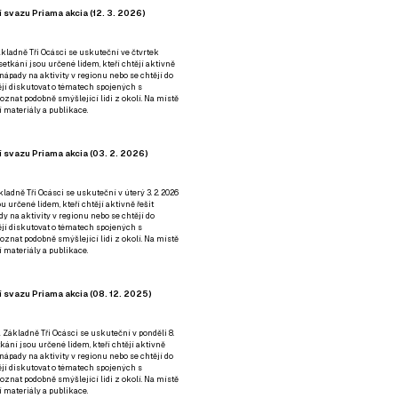
 svazu Priama akcia (12. 3. 2026)
kladně Tři Ocásci se uskuteční ve čtvrtek
é setkání jsou určené lidem, kteří chtějí aktivně
 nápady na aktivity v regionu nebo se chtějí do
tějí diskutovat o tématech spojených s
nat podobně smýšlející lidi z okolí. Na místě
 materiály a publikace.
 svazu Priama akcia (03. 2. 2026)
ladně Tři Ocásci se uskuteční v úterý 3. 2. 2026
ou určené lidem, kteří chtějí aktivně řešit
y na aktivity v regionu nebo se chtějí do
tějí diskutovat o tématech spojených s
nat podobně smýšlející lidi z okolí. Na místě
 materiály a publikace.
 svazu Priama akcia (08. 12. 2025)
 Základně Tři Ocásci se uskuteční v ponděli 8.
etkání jsou určené lidem, kteří chtějí aktivně
 nápady na aktivity v regionu nebo se chtějí do
tějí diskutovat o tématech spojených s
nat podobně smýšlející lidi z okolí. Na místě
 materiály a publikace.