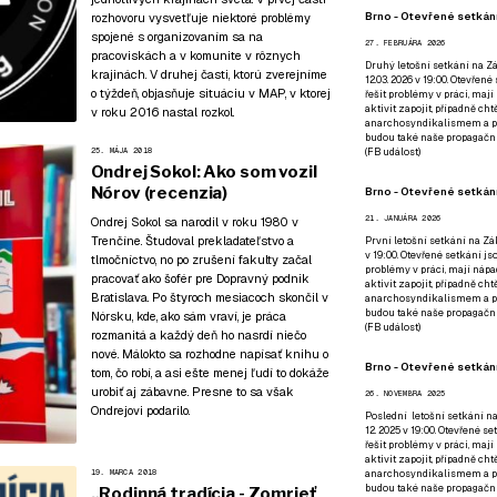
Brno - Otevřené setkání
rozhovoru vysvetľuje niektoré problémy
spojené s organizovaním sa na
27. FEBRUÁRA 2026
pracoviskách a v komunite v rôznych
Druhý letošní setkání na Zá
krajinách.
V druhej časti
, ktorú zverejníme
12.03. 2026 v 19:00. Otevřen
o týždeň, objasňuje situáciu v MAP, v ktorej
řešit problémy v práci, mají
aktivit zapojit, případně ch
v roku 2016 nastal rozkol.
anarchosyndikalismem a poz
budou také naše propagační
(
FB událost
)
25. MÁJA 2018
Ondrej Sokol: Ako som vozil
Nórov (recenzia)
Brno - Otevřené setkání
21. JANUÁRA 2026
Ondrej Sokol sa narodil v roku 1980 v
Trenčíne. Študoval prekladateľstvo a
První letošní setkání na Zák
v 19:00. Otevřené setkání js
tlmočníctvo, no po zrušení fakulty začal
problémy v práci, mají nápad
pracovať ako šofér pre Dopravný podnik
aktivit zapojit, případně ch
Bratislava. Po štyroch mesiacoch skončil v
anarchosyndikalismem a poz
budou také naše propagační
Nórsku, kde, ako sám vraví, je práca
(
FB událost
)
rozmanitá a každý deň ho nasrdí niečo
nové. Málokto sa rozhodne napísať knihu o
Brno - Otevřené setkání
tom, čo robí, a asi ešte menej ľudí to dokáže
urobiť aj zábavne. Presne to sa však
26. NOVEMBRA 2025
Ondrejovi podarilo.
Poslední letošní setkání na
12. 2025 v 19:00. Otevřené s
řešit problémy v práci, mají
aktivit zapojit, případně ch
anarchosyndikalismem a poz
19. MARCA 2018
budou také naše propagační
„Rodinná tradícia - Zomrieť