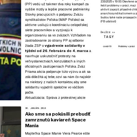
23.9.2025 v 19:00. Otevřené 
(PP) vedú už takmer dva roky kampaň za
řešit problémy v práci, mají
vyššie mzdy a lepšie pracovné podmienky.
aktivit zapojit, případně ch
anarchosyndikalismem a poz
Stovky pracujúcich s podporou Zväzu
budou také naše propagační
syndikalistov Poľska (MAP Poľsko) sa
(
FB událost
)
aktívne usilujú o koordináciu celopoľskej
siete pracovníkov a vyzývajú k
ĎALŠIE >>
organizovaniu sa vo zväzoch. Vzhľadom na
TAGY
zastrašovanie zo strany PP aj odborov
žiada ZSP o
vyjadrenie solidarity v
covid-19
Problémy v práci
týždni od 26. februára do 4. marca
a
navrhuje uskutočniť protesty na
veľvyslanectvách, konzulátoch a iných
oficiálnych zastúpeniach Poľska. Zväz
Priama akcia podporuje túto výzvu a ak sa
zdá dôležitá aj tebe, ozvi sa nám čo najskôr
na niektorý z našich kontaktov
, aby sme
solidaritu vyjadrili spoločne vo väčšom
počte.
Aktualizácia:
Správa z protestnej akcie
30. JANUÁRA 2018
Ako sme sa pokúsili prebudiť
zamrznutú kaviareň Space
Mania
Majiteľka Space Manie Viera Pearce ešte