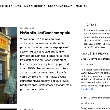
LIDARITA
MAP
NA STIAHNUTIE
PRACOVNÉ PRÁVO
ENGLISH
O NÁS
14. JÚNA 2018
Priama akcia je solidárn
Naša sila, keď konáme spolu
riešenie problémov na p
solidárnych akcií za pr
V novembri 2017 sa nášmu zväzu
aj v zahraničí. Od roku 
spoločne s pracovníkom reštaurácie
pracujúcich (MAP), ktor
podarilo získať peniaze za nepreplatenú
vyše 20 krajín sveta.
dovolenku vo výške 201 eur
. Takmer
ĎALŠIE SPRÁVY
rovnaký problém riešili tento rok aj naši
Brno - Otevřené setkání
kamaráti zo zväzu Solfed v Brightone.
Uspeli rovnako ako my (v ich prípade išlo o
9. JÚNA 2026
sumu 1000 libier) a takisto bez nutnosti
Páté
letošní setkání na Zákl
zorganizovať nátlakovú akciu. Navyše
2026 v 19:00. Otevřené setká
problémy v práci, mají nápad
veľmi symbolicky – na 1. mája. Bývalá
aktivit zapojit, případně ch
zamestnankyňa práčovne opisuje svoje
anarchosyndikalismem a poz
pocity zo sporu proti šéfom, s ktorými mala
budou také naše propagační
predtým dobré vzťahy.
(
FB událost
)
Brno - Otevřené setkání
12. MÁJA 2026
Čtvrtý
letošní setkání na Zák
8. JÚNA 2018