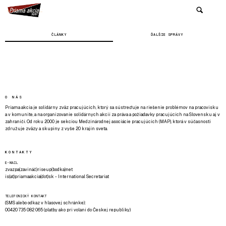
ČLÁNKY
ĎALŠIE SPRÁVY
O NÁS
Priama akcia je solidárny zväz pracujúcich, ktorý sa sústreďuje na riešenie problémov na pracovisku
a v komunite, a na organizovanie solidárnych akcií za práva a požiadavky pracujúcich na Slovensku aj v
zahraničí. Od roku 2000 je sekciou Medzinárodnej asociácie pracujúcich (MAP), ktorá v súčasnosti
združuje zväzy a skupiny z vyše 20 krajín sveta.
KONTAKTY
E-MAIL
zvazpa(zavináč)riseup(bodka)net
is(at)priamaakcia(dot)sk - International Secretariat
TELEFONICKÝ KONTAKT
(SMS alebo odkaz v hlasovej schránke):
00420 735 082 065 (platby ako pri volaní do Českej republiky)