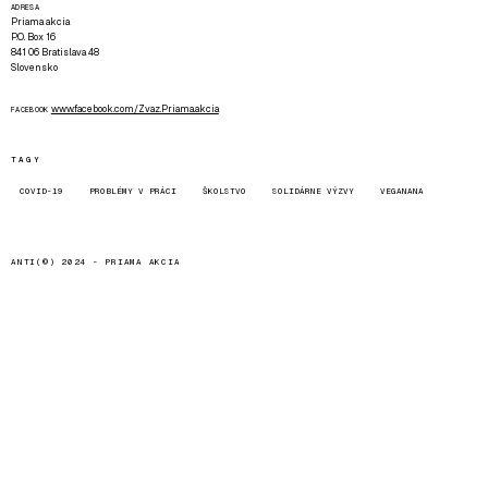
ADRESA
Priama akcia
P.O. Box 16
841 06 Bratislava 48
Slovensko
www.facebook.com/Zvaz.Priama.akcia
FACEBOOK
TAGY
COVID-19
PROBLÉMY V PRÁCI
ŠKOLSTVO
SOLIDÁRNE VÝZVY
VEGANANA
ANTI(©) 2024 -
PRIAMA AKCIA