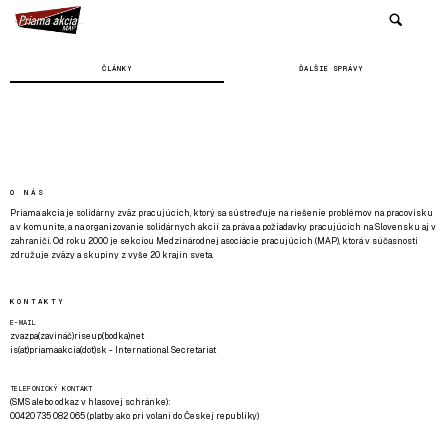
ČLÁNKY
ĎALŠIE SPRÁVY
O NÁS
Priama akcia je solidárny zväz pracujúcich, ktorý sa sústreďuje na riešenie problémov na pracovisku
a v komunite, a na organizovanie solidárnych akcií za práva a požiadavky pracujúcich na Slovensku aj v
zahraničí. Od roku 2000 je sekciou Medzinárodnej asociácie pracujúcich (MAP), ktorá v súčasnosti
združuje zväzy a skupiny z vyše 20 krajín sveta.
KONTAKTY
E-MAIL
zvazpa(zavináč)riseup(bodka)net
is(at)priamaakcia(dot)sk - International Secretariat
TELEFONICKÝ KONTAKT
(SMS alebo odkaz v hlasovej schránke):
00420 735 082 065 (platby ako pri volaní do Českej republiky)