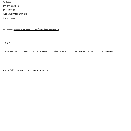
ADRESA
Priama akcia
P.O. Box 16
841 06 Bratislava 48
Slovensko
www.facebook.com/Zvaz.Priama.akcia
FACEBOOK
TAGY
COVID-19
PROBLÉMY V PRÁCI
ŠKOLSTVO
SOLIDÁRNE VÝZVY
VEGANANA
ANTI(©) 2024 -
PRIAMA AKCIA