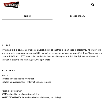
ČLÁNKY
ĎALŠIE SPRÁVY
O NÁS
Priama akcia je solidárny zväz pracujúcich, ktorý sa sústreďuje na riešenie problémov na pracovisku
a v komunite, a na organizovanie solidárnych akcií za práva a požiadavky pracujúcich na Slovensku aj v
zahraničí. Od roku 2000 je sekciou Medzinárodnej asociácie pracujúcich (MAP), ktorá v súčasnosti
združuje zväzy a skupiny z vyše 20 krajín sveta.
KONTAKTY
E-MAIL
zvazpa(zavináč)riseup(bodka)net
is(at)priamaakcia(dot)sk - International Secretariat
TELEFONICKÝ KONTAKT
(SMS alebo odkaz v hlasovej schránke):
00420 735 082 065 (platby ako pri volaní do Českej republiky)