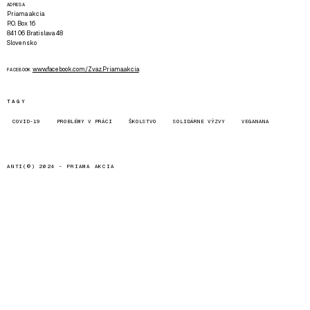
ADRESA
Priama akcia
P.O. Box 16
841 06 Bratislava 48
Slovensko
www.facebook.com/Zvaz.Priama.akcia
FACEBOOK
TAGY
COVID-19
PROBLÉMY V PRÁCI
ŠKOLSTVO
SOLIDÁRNE VÝZVY
VEGANANA
ANTI(©) 2024 -
PRIAMA AKCIA