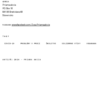
ADRESA
Priama akcia
P.O. Box 16
841 06 Bratislava 48
Slovensko
www.facebook.com/Zvaz.Priama.akcia
FACEBOOK
TAGY
COVID-19
PROBLÉMY V PRÁCI
ŠKOLSTVO
SOLIDÁRNE VÝZVY
VEGANANA
ANTI(©) 2024 -
PRIAMA AKCIA