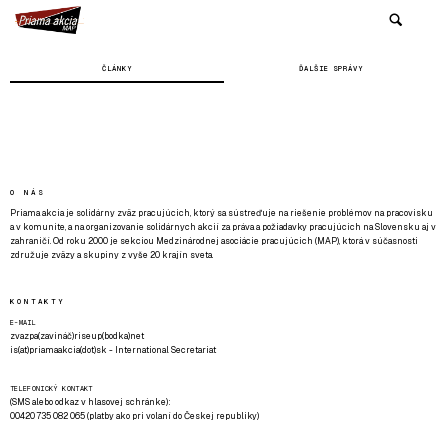
ČLÁNKY
ĎALŠIE SPRÁVY
O NÁS
Priama akcia je solidárny zväz pracujúcich, ktorý sa sústreďuje na riešenie problémov na pracovisku
a v komunite, a na organizovanie solidárnych akcií za práva a požiadavky pracujúcich na Slovensku aj v
zahraničí. Od roku 2000 je sekciou Medzinárodnej asociácie pracujúcich (MAP), ktorá v súčasnosti
združuje zväzy a skupiny z vyše 20 krajín sveta.
KONTAKTY
E-MAIL
zvazpa(zavináč)riseup(bodka)net
is(at)priamaakcia(dot)sk - International Secretariat
TELEFONICKÝ KONTAKT
(SMS alebo odkaz v hlasovej schránke):
00420 735 082 065 (platby ako pri volaní do Českej republiky)