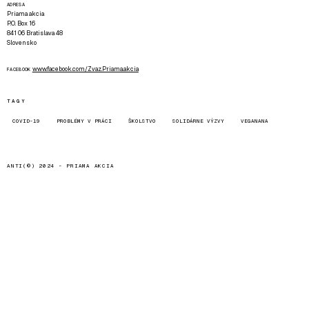
ADRESA
Priama akcia
P.O. Box 16
841 06 Bratislava 48
Slovensko
www.facebook.com/Zvaz.Priama.akcia
FACEBOOK
TAGY
COVID-19
PROBLÉMY V PRÁCI
ŠKOLSTVO
SOLIDÁRNE VÝZVY
VEGANANA
ANTI(©) 2024 -
PRIAMA AKCIA