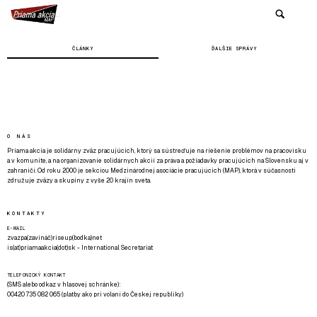
ČLÁNKY
ĎALŠIE SPRÁVY
O NÁS
Priama akcia je solidárny zväz pracujúcich, ktorý sa sústreďuje na riešenie problémov na pracovisku
a v komunite, a na organizovanie solidárnych akcií za práva a požiadavky pracujúcich na Slovensku aj v
zahraničí. Od roku 2000 je sekciou Medzinárodnej asociácie pracujúcich (MAP), ktorá v súčasnosti
združuje zväzy a skupiny z vyše 20 krajín sveta.
KONTAKTY
E-MAIL
zvazpa(zavináč)riseup(bodka)net
is(at)priamaakcia(dot)sk - International Secretariat
TELEFONICKÝ KONTAKT
(SMS alebo odkaz v hlasovej schránke):
00420 735 082 065 (platby ako pri volaní do Českej republiky)