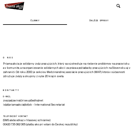
ČLÁNKY
ĎALŠIE SPRÁVY
O NÁS
Priama akcia je solidárny zväz pracujúcich, ktorý sa sústreďuje na riešenie problémov na pracovisku
a v komunite, a na organizovanie solidárnych akcií za práva a požiadavky pracujúcich na Slovensku aj v
zahraničí. Od roku 2000 je sekciou Medzinárodnej asociácie pracujúcich (MAP), ktorá v súčasnosti
združuje zväzy a skupiny z vyše 20 krajín sveta.
KONTAKTY
E-MAIL
zvazpa(zavináč)riseup(bodka)net
is(at)priamaakcia(dot)sk - International Secretariat
TELEFONICKÝ KONTAKT
(SMS alebo odkaz v hlasovej schránke):
00420 735 082 065 (platby ako pri volaní do Českej republiky)