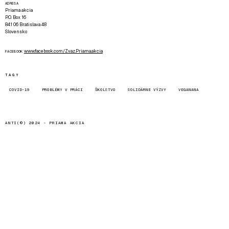
ADRESA
Priama akcia
P.O. Box 16
841 06 Bratislava 48
Slovensko
www.facebook.com/Zvaz.Priama.akcia
FACEBOOK
TAGY
COVID-19
PROBLÉMY V PRÁCI
ŠKOLSTVO
SOLIDÁRNE VÝZVY
VEGANANA
ANTI(©) 2024 -
PRIAMA AKCIA