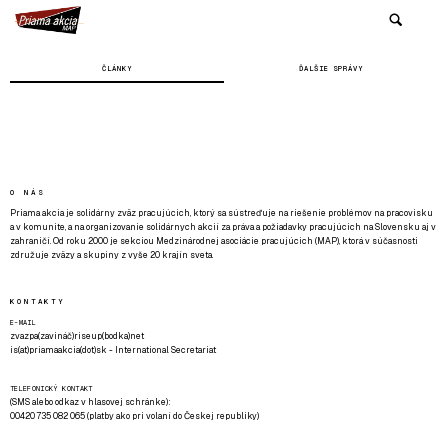
ČLÁNKY
ĎALŠIE SPRÁVY
O NÁS
Priama akcia je solidárny zväz pracujúcich, ktorý sa sústreďuje na riešenie problémov na pracovisku
a v komunite, a na organizovanie solidárnych akcií za práva a požiadavky pracujúcich na Slovensku aj v
zahraničí. Od roku 2000 je sekciou Medzinárodnej asociácie pracujúcich (MAP), ktorá v súčasnosti
združuje zväzy a skupiny z vyše 20 krajín sveta.
KONTAKTY
E-MAIL
zvazpa(zavináč)riseup(bodka)net
is(at)priamaakcia(dot)sk - International Secretariat
TELEFONICKÝ KONTAKT
(SMS alebo odkaz v hlasovej schránke):
00420 735 082 065 (platby ako pri volaní do Českej republiky)