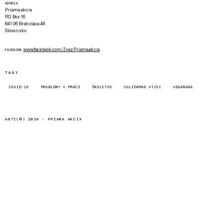
ADRESA
Priama akcia
P.O. Box 16
841 06 Bratislava 48
Slovensko
www.facebook.com/Zvaz.Priama.akcia
FACEBOOK
TAGY
COVID-19
PROBLÉMY V PRÁCI
ŠKOLSTVO
SOLIDÁRNE VÝZVY
VEGANANA
ANTI(©) 2024 -
PRIAMA AKCIA