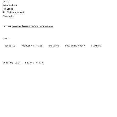
ADRESA
Priama akcia
P.O. Box 16
841 06 Bratislava 48
Slovensko
www.facebook.com/Zvaz.Priama.akcia
FACEBOOK
TAGY
COVID-19
PROBLÉMY V PRÁCI
ŠKOLSTVO
SOLIDÁRNE VÝZVY
VEGANANA
ANTI(©) 2024 -
PRIAMA AKCIA