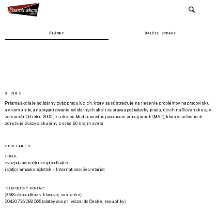
ČLÁNKY
ĎALŠIE SPRÁVY
O NÁS
Priama akcia je solidárny zväz pracujúcich, ktorý sa sústreďuje na riešenie problémov na pracovisku
a v komunite, a na organizovanie solidárnych akcií za práva a požiadavky pracujúcich na Slovensku aj v
zahraničí. Od roku 2000 je sekciou Medzinárodnej asociácie pracujúcich (MAP), ktorá v súčasnosti
združuje zväzy a skupiny z vyše 20 krajín sveta.
KONTAKTY
E-MAIL
zvazpa(zavináč)riseup(bodka)net
is(at)priamaakcia(dot)sk - International Secretariat
TELEFONICKÝ KONTAKT
(SMS alebo odkaz v hlasovej schránke):
00420 735 082 065 (platby ako pri volaní do Českej republiky)