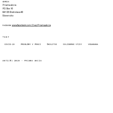
ADRESA
Priama akcia
P.O. Box 16
841 06 Bratislava 48
Slovensko
www.facebook.com/Zvaz.Priama.akcia
FACEBOOK
TAGY
COVID-19
PROBLÉMY V PRÁCI
ŠKOLSTVO
SOLIDÁRNE VÝZVY
VEGANANA
ANTI(©) 2024 -
PRIAMA AKCIA