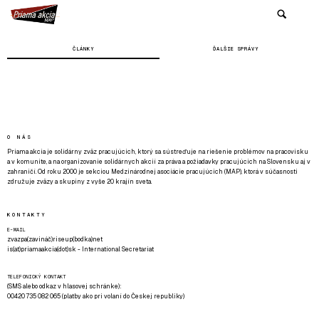
ČLÁNKY
ĎALŠIE SPRÁVY
O NÁS
Priama akcia je solidárny zväz pracujúcich, ktorý sa sústreďuje na riešenie problémov na pracovisku
a v komunite, a na organizovanie solidárnych akcií za práva a požiadavky pracujúcich na Slovensku aj v
zahraničí. Od roku 2000 je sekciou Medzinárodnej asociácie pracujúcich (MAP), ktorá v súčasnosti
združuje zväzy a skupiny z vyše 20 krajín sveta.
KONTAKTY
E-MAIL
zvazpa(zavináč)riseup(bodka)net
is(at)priamaakcia(dot)sk - International Secretariat
TELEFONICKÝ KONTAKT
(SMS alebo odkaz v hlasovej schránke):
00420 735 082 065 (platby ako pri volaní do Českej republiky)