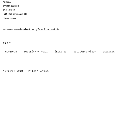
ADRESA
Priama akcia
P.O. Box 16
841 06 Bratislava 48
Slovensko
www.facebook.com/Zvaz.Priama.akcia
FACEBOOK
TAGY
COVID-19
PROBLÉMY V PRÁCI
ŠKOLSTVO
SOLIDÁRNE VÝZVY
VEGANANA
ANTI(©) 2024 -
PRIAMA AKCIA