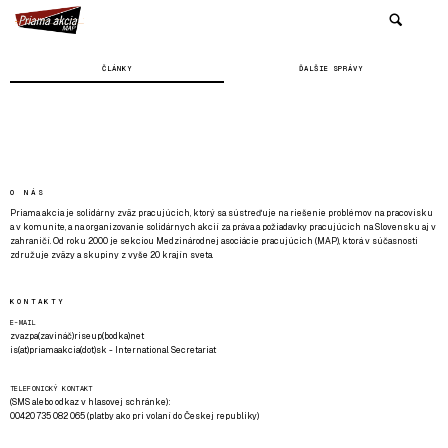
ČLÁNKY
ĎALŠIE SPRÁVY
O NÁS
Priama akcia je solidárny zväz pracujúcich, ktorý sa sústreďuje na riešenie problémov na pracovisku
a v komunite, a na organizovanie solidárnych akcií za práva a požiadavky pracujúcich na Slovensku aj v
zahraničí. Od roku 2000 je sekciou Medzinárodnej asociácie pracujúcich (MAP), ktorá v súčasnosti
združuje zväzy a skupiny z vyše 20 krajín sveta.
KONTAKTY
E-MAIL
zvazpa(zavináč)riseup(bodka)net
is(at)priamaakcia(dot)sk - International Secretariat
TELEFONICKÝ KONTAKT
(SMS alebo odkaz v hlasovej schránke):
00420 735 082 065 (platby ako pri volaní do Českej republiky)