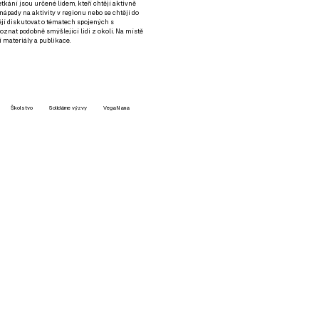
setkání jsou určené lidem, kteří chtějí aktivně
 nápady na aktivity v regionu nebo se chtějí do
tějí diskutovat o tématech spojených s
nat podobně smýšlející lidi z okolí. Na místě
 materiály a publikace.
Školstvo
Solidárne výzvy
VegaNana