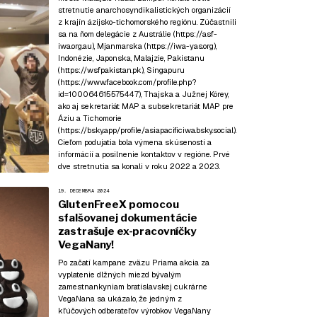
stretnutie anarchosyndikalistických organizácií
z krajín ázijsko-tichomorského regiónu. Zúčastnili
sa na ňom delegácie z Austrálie (
https://asf-
iwa.org.au
), Mjanmarska (
https://iwa-yas.org
),
Indonézie, Japonska, Malajzie, Pakistanu
(
https://wsfpakistan.pk
), Singapuru
(
https://www.facebook.com/profile.php?
id=100064615575447
), Thajska a Južnej Kórey,
ako aj sekretariát MAP a subsekretariát MAP pre
Áziu a Tichomorie
(
https://bsky.app/profile/asiapacificiwa.bsky.social
).
Cieľom podujatia bola výmena skúseností a
informácií a posilnenie kontaktov v regióne. Prvé
dve stretnutia sa konali v roku
2022
a
2023
.
19. DECEMBRA 2024
GlutenFreeX pomocou
sfalšovanej dokumentácie
zastrašuje ex-pracovníčky
VegaNany!
Po začatí kampane zväzu Priama akcia za
vyplatenie dlžných miezd bývalým
zamestnankyniam bratislavskej cukrárne
VegaNana sa ukázalo, že jedným z
kľúčových odberateľov výrobkov VegaNany