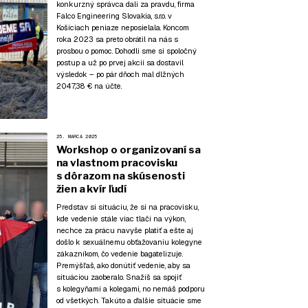
konkurzný správca dali za pravdu, firma
Falco Engineering Slovakia, s.r.o. v
Košiciach peniaze neposielala. Koncom
roka 2023 sa preto obrátil na nás s
prosbou o pomoc. Dohodli sme si spoločný
postup a už po prvej akcii sa dostavil
výsledok – po pár dňoch mal dlžných
2047,38 € na účte.
25. MARCA 2025
Workshop o organizovaní sa
na vlastnom pracovisku
s dôrazom na skúsenosti
žien a kvír ľudí
Predstav si situáciu, že si na pracovisku,
kde vedenie stále viac tlačí na výkon,
nechce za prácu navyše platiť a ešte aj
došlo k sexuálnemu obťažovaniu kolegyne
zákazníkom, čo vedenie bagatelizuje.
Premýšľaš, ako donútiť vedenie, aby sa
situáciou zaoberalo. Snažíš sa spojiť
s kolegyňami a kolegami, no nemáš podporu
od všetkých. Takúto a ďalšie situácie sme