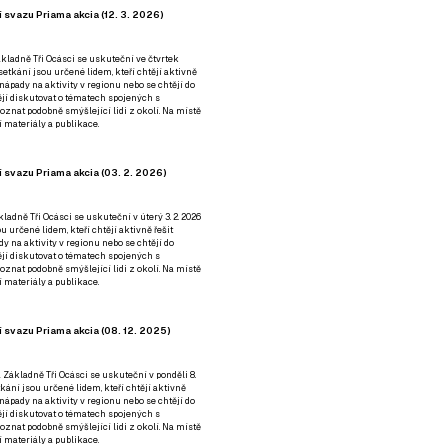
 svazu Priama akcia (12. 3. 2026)
kladně Tři Ocásci se uskuteční ve čtvrtek
é setkání jsou určené lidem, kteří chtějí aktivně
 nápady na aktivity v regionu nebo se chtějí do
tějí diskutovat o tématech spojených s
nat podobně smýšlející lidi z okolí. Na místě
 materiály a publikace.
 svazu Priama akcia (03. 2. 2026)
ladně Tři Ocásci se uskuteční v úterý 3. 2. 2026
ou určené lidem, kteří chtějí aktivně řešit
y na aktivity v regionu nebo se chtějí do
tějí diskutovat o tématech spojených s
nat podobně smýšlející lidi z okolí. Na místě
 materiály a publikace.
 svazu Priama akcia (08. 12. 2025)
 Základně Tři Ocásci se uskuteční v ponděli 8.
etkání jsou určené lidem, kteří chtějí aktivně
 nápady na aktivity v regionu nebo se chtějí do
tějí diskutovat o tématech spojených s
nat podobně smýšlející lidi z okolí. Na místě
 materiály a publikace.