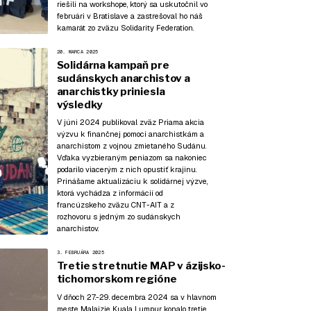
riešili na workshope, ktorý sa uskutočnil vo
februári v Bratislave a zastrešoval ho náš
kamarát zo zväzu Solidarity Federation.
20. MARCA 2025
Solidárna kampaň pre
sudánskych anarchistov a
anarchistky priniesla
výsledky
V júni 2024 publikoval zväz Priama akcia
výzvu
k finančnej pomoci anarchistkám a
anarchistom z vojnou zmietaného Sudánu.
Vďaka vyzbieraným peniazom sa nakoniec
podarilo viacerým z nich opustiť krajinu.
Prinášame aktualizáciu k solidárnej výzve,
ktorá vychádza z
informácií
od
francúzskeho zväzu CNT-AIT a z
rozhovoru
s jedným zo sudánskych
anarchistov.
3. FEBRUÁRA 2025
Tretie stretnutie MAP v ázijsko-
tichomorskom regióne
V dňoch 27.-29. decembra 2024 sa v hlavnom
meste Malajzie Kuala Lumpur konalo tretie