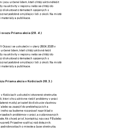
ní jsou určené lidem, kteří chtějí aktivněřešit
y na aktivity v regionu nebo se chtějí do
tějí diskutovat o tématech spojených s
nat podobně smýšlející lidi z okolí. Na místě
 materiály a publikace.
 svazu Priama akcia (28. 4.)
i Ocásci se uskuteční v úterý 28.04. 2026 v
 určené lidem, kteří chtějí aktivně řešit
y na aktivity v regionu nebo se chtějí do
tějí diskutovat o tématech spojených s
nat podobně smýšlející lidi z okolí. Na místě
 materiály a publikace.
zu Priama akcia v Košiciach (18.3.)
a v Košiciach uskutoční otvorené stretnutie.
í, ktorí chcú aktívne riešiť problémy v práci
platené mzdy), prispieť do diskusie vlastnou
alebo sa zapojiť do prebiehajúcich a
 iného sa budeme rozprávať napríklad o
rípadoch problémov v práci, a o plánovaných
de. Ak chceš prísť, kontaktuj nás cez
FB
alebo
up.net). Prípadne
vyplň aj náš dotazník
.
odrobnostiach o mieste a čase stretnutia.