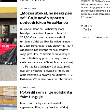
zväzu Priama akcia.
23.9.2025 v 19:00. Otevřené 
řešit problémy v práci, mají
aktivit zapojit, případně ch
10. APRÍLA 2025
anarchosyndikalismem a poz
„Môžeš utekať, no neskryješ
budou také naše propagační
sa!“ Čo je nové v spore s
(
FB událost
)
podvodníckou VegaNanou
ĎALŠIE >>
Cukrárke Kataríne Podhorovej, ktorá
TAGY
bývalým zamestnankyniam dlhuje 17
252,30 €, sa posledné mesiace darilo
covid-19
Problémy v práci
ukrývať a ďalej zarábať. Nemalou mierou
jej v tom pomáhal jej spolupracovník Patrik
Gregorovič, pod ktorého menom predáva
svoje produkty. Po zatvorení prevádzky v
centre Bratislavy prešli na nový biznis
model – cukrárka pečie na Mlynarovičovej
11 v Petržalke a Gregorovič si začal plniť
svoj sen o vlastnej prevádzke, ktorou sa
stala Prievozská piváreň na Mierovej 32 v
Ružinove. Včera sme navštívili obe miesta.
7. APRÍLA 2025
Potvrdil som si, že solidarita
fakt funguje
Martin sa tri roky márne domáhal
vyplatenia dlžnej mzdy. Hoci mu súd aj