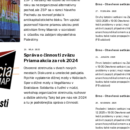
Brno - Otevřené setkání
roku sa nezorganizoval
alternatívny
pochod
, ale ZSP sa v rámci hlavého
27. FEBRUÁRA 2026
Pochodu za rovnosť pridal k
Druhý letošní setkání na Zá
antikapitalistického bloku. Ten upútal
12.03. 2026 v 19:00. Otevřen
pozornosť hlavne priamou akciou proti
řešit problémy v práci, mají
aktivit zapojit, případně ch
aktivitám firmy Maersk v súvislosti
anarchosyndikalismem a poz
s účasťou na zabíjaní obyvateľstva
budou také naše propagační
Palestíny.
(
FB událost
)
19. MÁJA 2025
Brno - Otevřené setkání
Správa o činnosti zväzu
21. JANUÁRA 2026
Priama akcia za rok 2024
První letošní setkání na Zák
v 19:00. Otevřené setkání js
Otvorené stretnutia v dvoch nových
problémy v práci, mají nápad
mestách. Diskusné a umelecké podujatia.
aktivit zapojit, případně ch
Rýchle vyplatenie dlžnej mzdy v Košiciach.
anarchosyndikalismem a poz
budou také naše propagační
Spor o dlžné mzdy s VegaNanou v
(
FB událost
)
Bratislave. Solidarita s ľuďmi v núdzi,
workshop, organizačné stretnutia, rozhovor
Brno - Otevřené setkání
a ďalšie aktivity. Taký bol pre nás rok 2024
a tu je podrobnejšia správa o činnosti.
26. NOVEMBRA 2025
Poslední letošní setkání na
12. 2025 v 19:00. Otevřené s
řešit problémy v práci, mají
aktivit zapojit, případně ch
anarchosyndikalismem a poz
budou také naše propagační