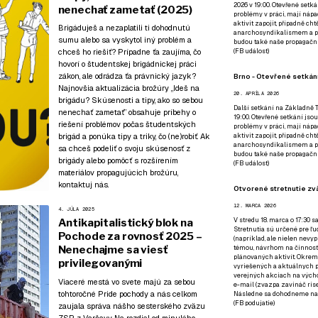
2026 v 19:00. Otevřené setká
nenechať zametať (2025)
problémy v práci, mají nápad
aktivit zapojit, případně ch
Brigáduješ a nezaplatili ti dohodnutú
anarchosyndikalismem a poz
sumu alebo sa vyskytol iný problém a
budou také naše propagační
chceš ho riešiť? Prípadne ťa zaujíma, čo
(
FB událost
)
hovorí o študentskej brigádnickej práci
zákon, ale odrádza ťa právnický jazyk?
Brno - Otevřené setkání
Najnovšia aktualizácia brožúry „Ideš na
20. APRÍLA 2026
brigádu? Skúsenosti a tipy, ako so sebou
Další setkání na Základně Tř
nenechať zametať” obsahuje príbehy o
19:00. Otevřené setkání jsou
riešení problémov počas študentských
problémy v práci, mají nápad
brigád a ponúka tipy a triky, čo (ne)robiť. Ak
aktivit zapojit, případně ch
anarchosyndikalismem a poz
sa chceš podeliť o svoju skúsenosť z
budou také naše propagační
brigády alebo pomôcť s rozšírením
(
FB událost
)
materiálov propagujúcich brožúru,
kontaktuj nás.
Otvorené stretnutie zvä
12. MARCA 2026
4. JÚLA 2025
V stredu 18. marca o 17:30 s
Antikapitalistický blok na
Stretnutia sú určené pre ľud
Pochode za rovnosť 2025 –
(napríklad, ale nielen nevy
Nenechajme sa viesť
témou, návrhom na činnosť 
plánovaných aktivít. Okrem
privilegovanými
vyriešených a aktuálnych p
verejných akciach na výcho
Viaceré mestá vo svete majú za sebou
e-mail (zvazpa zavináč rise
tohtoročné Pride pochody a nás celkom
Následne sa dohodneme na p
(
FB podujatie
)
zaujala správa nášho sesterského zväzu
ZSP z Varšavy. Na rozdiel od minulého