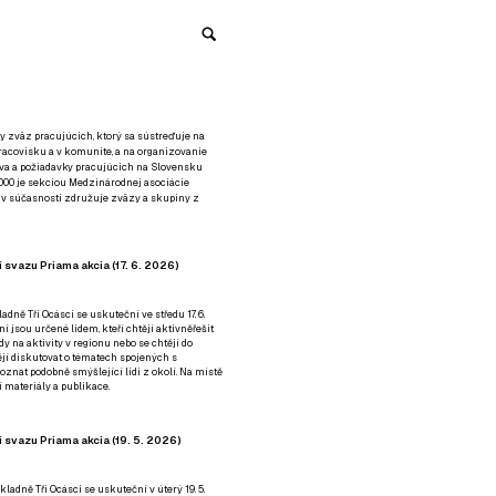
y zväz pracujúcich, ktorý sa sústreďuje na
racovisku a v komunite, a na organizovanie
áva a požiadavky pracujúcich na Slovensku
2000 je sekciou Medzinárodnej asociácie
á v súčasnosti združuje zväzy a skupiny z
 svazu Priama akcia (17. 6. 2026)
adně Tři Ocásci se uskuteční ve středu 17. 6.
ní jsou určené lidem, kteří chtějí aktivněřešit
y na aktivity v regionu nebo se chtějí do
tějí diskutovat o tématech spojených s
nat podobně smýšlející lidi z okolí. Na místě
 materiály a publikace.
 svazu Priama akcia (19. 5. 2026)
ladně Tři Ocásci se uskuteční v úterý 19. 5.