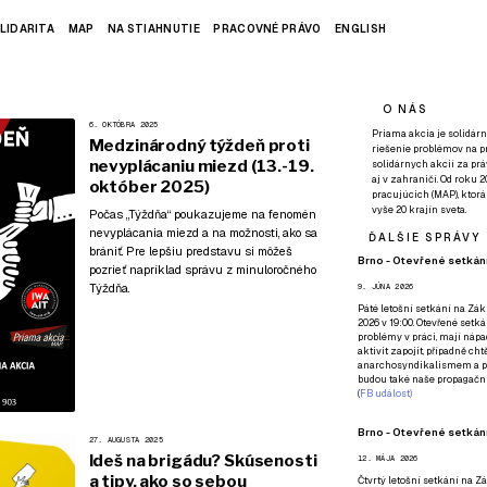
LIDARITA
MAP
NA STIAHNUTIE
PRACOVNÉ PRÁVO
ENGLISH
O NÁS
6. OKTÓBRA 2025
Priama akcia je solidárn
Medzinárodný týždeň proti
riešenie problémov na p
nevyplácaniu miezd (13.-19.
solidárnych akcií za pr
aj v zahraničí. Od roku 
október 2025)
pracujúcich (MAP), ktor
vyše 20 krajín sveta.
Počas „Týždňa“ poukazujeme na fenomén
nevyplácania miezd a na možnosti, ako sa
ĎALŠIE SPRÁVY
brániť. Pre lepšiu predstavu si môžeš
Brno - Otevřené setkání
pozrieť napríklad
správu z minuloročného
Týždňa
.
9. JÚNA 2026
Páté
letošní setkání na Zákl
2026 v 19:00. Otevřené setká
problémy v práci, mají nápad
aktivit zapojit, případně ch
anarchosyndikalismem a poz
budou také naše propagační
(
FB událost
)
Brno - Otevřené setkání
27. AUGUSTA 2025
Ideš na brigádu? Skúsenosti
12. MÁJA 2026
a tipy, ako so sebou
Čtvrtý
letošní setkání na Zák