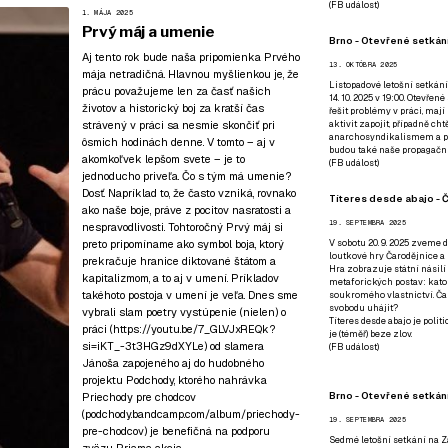
(
FB událost
)
1. MÁJA 2025
Prvý máj a umenie
Brno - Otevřené setkání
Aj tento rok bude naša pripomienka Prvého
13. OKTÓBRA 2025
mája netradičná. Hlavnou myšlienkou je, že
Listopadové letošní setkání
prácu považujeme len za časť našich
14. 10. 2025 v 19:00. Otevřen
životov a historický boj za kratší čas
řešit problémy v práci, mají
strávený v práci sa nesmie skončiť pri
aktivit zapojit, případně ch
anarchosyndikalismem a poz
ôsmich hodinách denne. V tomto – aj v
budou také naše propagační
akomkoľvek lepšom svete – je to
(
FB událost
)
jednoducho priveľa. Čo s tým má umenie?
Dosť. Napríklad to, že často vzniká, rovnako
Títeres desde abajo - Č
ako naše boje, práve z pocitov nasratosti a
19. SEPTEMBRA 2025
nespravodlivosti. Tohtoročný Prvý máj si
preto pripomíname ako symbol boja, ktorý
V sobotu 20. 9. 2025 zveme d
loutkové hry Čarodějnice a 
prekračuje hranice diktované štátom a
Hra zobrazuje státní násilí
kapitalizmom, a to aj v umení. Príkladov
metaforických postav: katol
takéhoto postoja v umení je veľa. Dnes sme
soukromého vlastnictví. Čar
svobodu uhájit?
vybrali slam poetry vystúpenie (nielen) o
Títeres desde abajo je poli
práci (
https://youtu.be/7_GLVJxREQk?
je (téměř) beze zlov.
si=iKT_-3t3HGz9dXYLe
) od slamera
(
FB událost
)
Jánoša zapojeného aj do hudobného
projektu Podchody, ktorého nahrávka
Brno - Otevřené setkán
Priechody pre chodcov
(podchody.bandcamp.com/album/priechody-
19. SEPTEMBRA 2025
pre-chodcov) je benefičná na podporu
Sedmé letošní setkání na Z