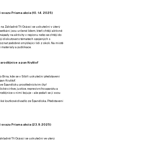
 svazu Priama akcia (10. 14. 2025)
 na Základně Tři Ocásci se uskuteční v úterý
é setkání jsou určené lidem, kteří chtějí aktivně
 nápady na aktivity v regionu nebo se chtějí do
tějí diskutovat o tématech spojených s
nat podobně smýšlející lidi z okolí. Na místě
 materiály a publikace.
arodějnice a pan Kryštof
o Brna, kde se v Sibiři uskuteční představení
pan Kryštof.
 ve Španělsku prostřednictvím čtyř
ické církve, justice, represivního aparátu a
odějnice s nimi bojuje – ale podaří se jí svou
tické loutkové divadlo ze Španělska. Představení
í svazu Priama akcia (23.9.2025)
ákladně Tři Ocásci se uskuteční ve uterý