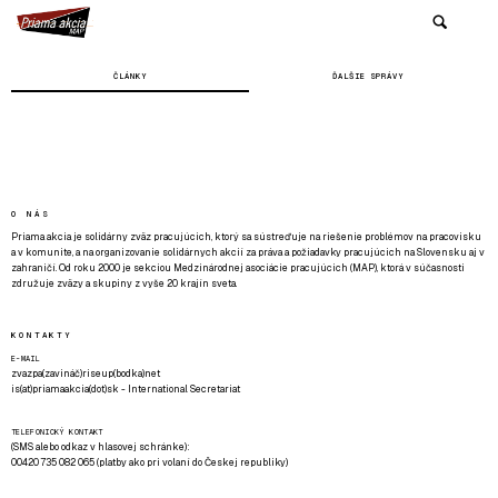
ČLÁNKY
ĎALŠIE SPRÁVY
O NÁS
Priama akcia je solidárny zväz pracujúcich, ktorý sa sústreďuje na riešenie problémov na pracovisku
a v komunite, a na organizovanie solidárnych akcií za práva a požiadavky pracujúcich na Slovensku aj v
zahraničí. Od roku 2000 je sekciou Medzinárodnej asociácie pracujúcich (MAP), ktorá v súčasnosti
združuje zväzy a skupiny z vyše 20 krajín sveta.
KONTAKTY
E-MAIL
zvazpa(zavináč)riseup(bodka)net
is(at)priamaakcia(dot)sk - International Secretariat
TELEFONICKÝ KONTAKT
(SMS alebo odkaz v hlasovej schránke):
00420 735 082 065 (platby ako pri volaní do Českej republiky)