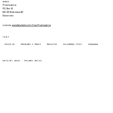
ADRESA
Priama akcia
P.O. Box 16
841 06 Bratislava 48
Slovensko
www.facebook.com/Zvaz.Priama.akcia
FACEBOOK
TAGY
COVID-19
PROBLÉMY V PRÁCI
ŠKOLSTVO
SOLIDÁRNE VÝZVY
VEGANANA
ANTI(©) 2024 -
PRIAMA AKCIA