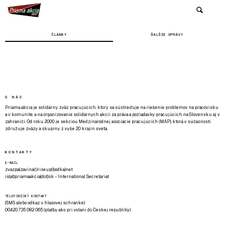
ČLÁNKY
ĎALŠIE SPRÁVY
O NÁS
Priama akcia je solidárny zväz pracujúcich, ktorý sa sústreďuje na riešenie problémov na pracovisku
a v komunite, a na organizovanie solidárnych akcií za práva a požiadavky pracujúcich na Slovensku aj v
zahraničí. Od roku 2000 je sekciou Medzinárodnej asociácie pracujúcich (MAP), ktorá v súčasnosti
združuje zväzy a skupiny z vyše 20 krajín sveta.
KONTAKTY
E-MAIL
zvazpa(zavináč)riseup(bodka)net
is(at)priamaakcia(dot)sk - International Secretariat
TELEFONICKÝ KONTAKT
(SMS alebo odkaz v hlasovej schránke):
00420 735 082 065 (platby ako pri volaní do Českej republiky)