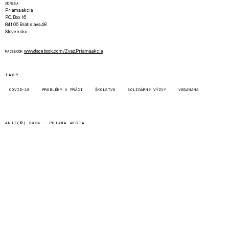
ADRESA
Priama akcia
P.O. Box 16
841 06 Bratislava 48
Slovensko
www.facebook.com/Zvaz.Priama.akcia
FACEBOOK
TAGY
COVID-19
PROBLÉMY V PRÁCI
ŠKOLSTVO
SOLIDÁRNE VÝZVY
VEGANANA
ANTI(©) 2024 -
PRIAMA AKCIA