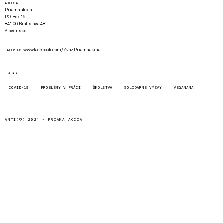
ADRESA
Priama akcia
P.O. Box 16
841 06 Bratislava 48
Slovensko
www.facebook.com/Zvaz.Priama.akcia
FACEBOOK
TAGY
COVID-19
PROBLÉMY V PRÁCI
ŠKOLSTVO
SOLIDÁRNE VÝZVY
VEGANANA
ANTI(©) 2024 -
PRIAMA AKCIA