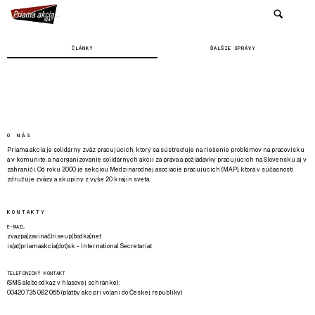
ČLÁNKY
ĎALŠIE SPRÁVY
O NÁS
Priama akcia je solidárny zväz pracujúcich, ktorý sa sústreďuje na riešenie problémov na pracovisku
a v komunite, a na organizovanie solidárnych akcií za práva a požiadavky pracujúcich na Slovensku aj v
zahraničí. Od roku 2000 je sekciou Medzinárodnej asociácie pracujúcich (MAP), ktorá v súčasnosti
združuje zväzy a skupiny z vyše 20 krajín sveta.
KONTAKTY
E-MAIL
zvazpa(zavináč)riseup(bodka)net
is(at)priamaakcia(dot)sk - International Secretariat
TELEFONICKÝ KONTAKT
(SMS alebo odkaz v hlasovej schránke):
00420 735 082 065 (platby ako pri volaní do Českej republiky)