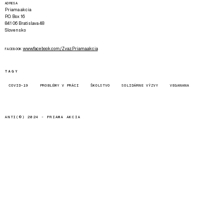
ADRESA
Priama akcia
P.O. Box 16
841 06 Bratislava 48
Slovensko
www.facebook.com/Zvaz.Priama.akcia
FACEBOOK
TAGY
COVID-19
PROBLÉMY V PRÁCI
ŠKOLSTVO
SOLIDÁRNE VÝZVY
VEGANANA
ANTI(©) 2024 -
PRIAMA AKCIA