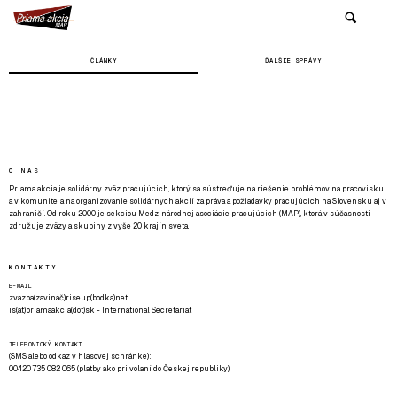
ČLÁNKY
ĎALŠIE SPRÁVY
O NÁS
Priama akcia je solidárny zväz pracujúcich, ktorý sa sústreďuje na riešenie problémov na pracovisku
a v komunite, a na organizovanie solidárnych akcií za práva a požiadavky pracujúcich na Slovensku aj v
zahraničí. Od roku 2000 je sekciou Medzinárodnej asociácie pracujúcich (MAP), ktorá v súčasnosti
združuje zväzy a skupiny z vyše 20 krajín sveta.
KONTAKTY
E-MAIL
zvazpa(zavináč)riseup(bodka)net
is(at)priamaakcia(dot)sk - International Secretariat
TELEFONICKÝ KONTAKT
(SMS alebo odkaz v hlasovej schránke):
00420 735 082 065 (platby ako pri volaní do Českej republiky)