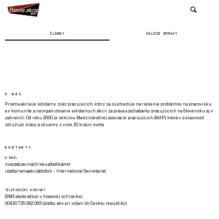
ČLÁNKY
ĎALŠIE SPRÁVY
O NÁS
Priama akcia je solidárny zväz pracujúcich, ktorý sa sústreďuje na riešenie problémov na pracovisku
a v komunite, a na organizovanie solidárnych akcií za práva a požiadavky pracujúcich na Slovensku aj v
zahraničí. Od roku 2000 je sekciou Medzinárodnej asociácie pracujúcich (MAP), ktorá v súčasnosti
združuje zväzy a skupiny z vyše 20 krajín sveta.
KONTAKTY
E-MAIL
zvazpa(zavináč)riseup(bodka)net
is(at)priamaakcia(dot)sk - International Secretariat
TELEFONICKÝ KONTAKT
(SMS alebo odkaz v hlasovej schránke):
00420 735 082 065 (platby ako pri volaní do Českej republiky)