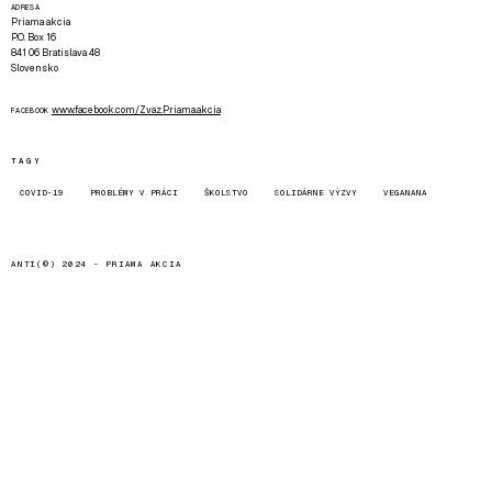
ADRESA
Priama akcia
P.O. Box 16
841 06 Bratislava 48
Slovensko
www.facebook.com/Zvaz.Priama.akcia
FACEBOOK
TAGY
COVID-19
PROBLÉMY V PRÁCI
ŠKOLSTVO
SOLIDÁRNE VÝZVY
VEGANANA
ANTI(©) 2024 -
PRIAMA AKCIA