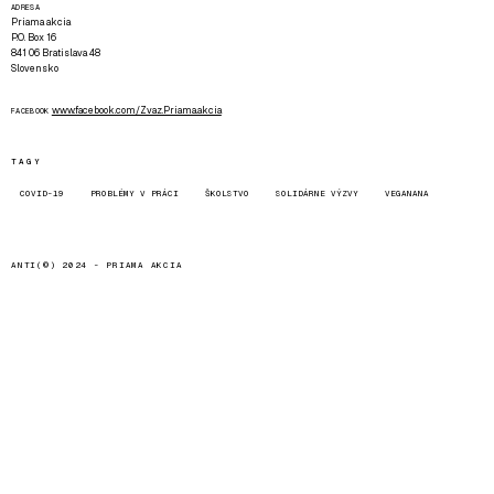
ADRESA
Priama akcia
P.O. Box 16
841 06 Bratislava 48
Slovensko
www.facebook.com/Zvaz.Priama.akcia
FACEBOOK
TAGY
COVID-19
PROBLÉMY V PRÁCI
ŠKOLSTVO
SOLIDÁRNE VÝZVY
VEGANANA
ANTI(©) 2024 -
PRIAMA AKCIA