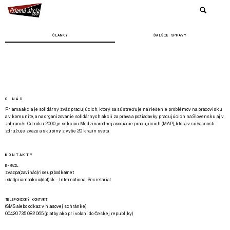
ČLÁNKY
ĎALŠIE SPRÁVY
O NÁS
Priama akcia je solidárny zväz pracujúcich, ktorý sa sústreďuje na riešenie problémov na pracovisku
a v komunite, a na organizovanie solidárnych akcií za práva a požiadavky pracujúcich na Slovensku aj v
zahraničí. Od roku 2000 je sekciou Medzinárodnej asociácie pracujúcich (MAP), ktorá v súčasnosti
združuje zväzy a skupiny z vyše 20 krajín sveta.
KONTAKTY
E-MAIL
zvazpa(zavináč)riseup(bodka)net
is(at)priamaakcia(dot)sk - International Secretariat
TELEFONICKÝ KONTAKT
(SMS alebo odkaz v hlasovej schránke):
00420 735 082 065 (platby ako pri volaní do Českej republiky)