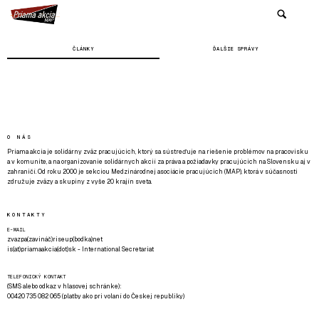
ČLÁNKY
ĎALŠIE SPRÁVY
O NÁS
Priama akcia je solidárny zväz pracujúcich, ktorý sa sústreďuje na riešenie problémov na pracovisku
a v komunite, a na organizovanie solidárnych akcií za práva a požiadavky pracujúcich na Slovensku aj v
zahraničí. Od roku 2000 je sekciou Medzinárodnej asociácie pracujúcich (MAP), ktorá v súčasnosti
združuje zväzy a skupiny z vyše 20 krajín sveta.
KONTAKTY
E-MAIL
zvazpa(zavináč)riseup(bodka)net
is(at)priamaakcia(dot)sk - International Secretariat
TELEFONICKÝ KONTAKT
(SMS alebo odkaz v hlasovej schránke):
00420 735 082 065 (platby ako pri volaní do Českej republiky)