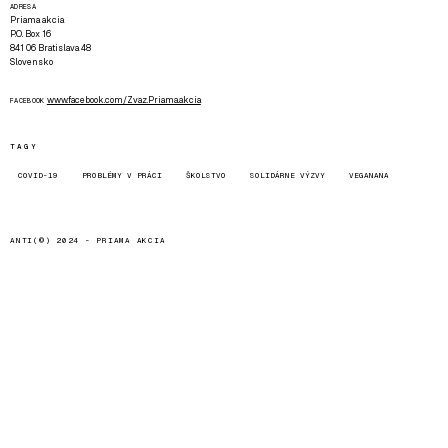
ADRESA
Priama akcia
P.O. Box 16
841 06 Bratislava 48
Slovensko
www.facebook.com/Zvaz.Priama.akcia
FACEBOOK
TAGY
COVID-19
PROBLÉMY V PRÁCI
ŠKOLSTVO
SOLIDÁRNE VÝZVY
VEGANANA
ANTI(©) 2024 -
PRIAMA AKCIA