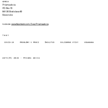
ADRESA
Priama akcia
P.O. Box 16
841 06 Bratislava 48
Slovensko
www.facebook.com/Zvaz.Priama.akcia
FACEBOOK
TAGY
COVID-19
PROBLÉMY V PRÁCI
ŠKOLSTVO
SOLIDÁRNE VÝZVY
VEGANANA
ANTI(©) 2024 -
PRIAMA AKCIA