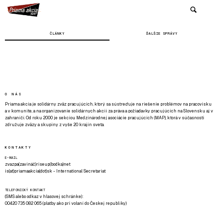
ČLÁNKY
ĎALŠIE SPRÁVY
O NÁS
Priama akcia je solidárny zväz pracujúcich, ktorý sa sústreďuje na riešenie problémov na pracovisku
a v komunite, a na organizovanie solidárnych akcií za práva a požiadavky pracujúcich na Slovensku aj v
zahraničí. Od roku 2000 je sekciou Medzinárodnej asociácie pracujúcich (MAP), ktorá v súčasnosti
združuje zväzy a skupiny z vyše 20 krajín sveta.
KONTAKTY
E-MAIL
zvazpa(zavináč)riseup(bodka)net
is(at)priamaakcia(dot)sk - International Secretariat
TELEFONICKÝ KONTAKT
(SMS alebo odkaz v hlasovej schránke):
00420 735 082 065 (platby ako pri volaní do Českej republiky)