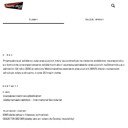
ČLÁNKY
ĎALŠIE SPRÁVY
O NÁS
Priama akcia je solidárny zväz pracujúcich, ktorý sa sústreďuje na riešenie problémov na pracovisku
a v komunite, a na organizovanie solidárnych akcií za práva a požiadavky pracujúcich na Slovensku aj v
zahraničí. Od roku 2000 je sekciou Medzinárodnej asociácie pracujúcich (MAP), ktorá v súčasnosti
združuje zväzy a skupiny z vyše 20 krajín sveta.
KONTAKTY
E-MAIL
zvazpa(zavináč)riseup(bodka)net
is(at)priamaakcia(dot)sk - International Secretariat
TELEFONICKÝ KONTAKT
(SMS alebo odkaz v hlasovej schránke):
00420 735 082 065 (platby ako pri volaní do Českej republiky)