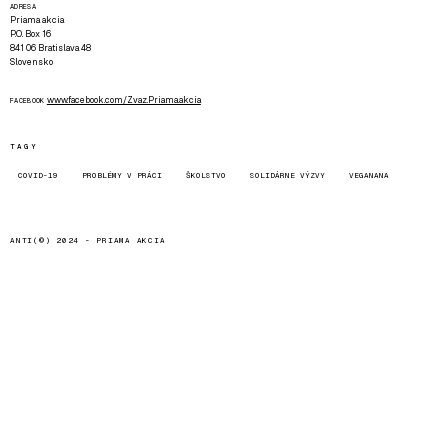
ADRESA
Priama akcia
P.O. Box 16
841 06 Bratislava 48
Slovensko
www.facebook.com/Zvaz.Priama.akcia
FACEBOOK
TAGY
COVID-19
PROBLÉMY V PRÁCI
ŠKOLSTVO
SOLIDÁRNE VÝZVY
VEGANANA
ANTI(©) 2024 -
PRIAMA AKCIA