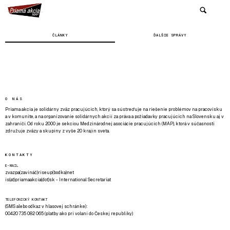
ČLÁNKY
ĎALŠIE SPRÁVY
O NÁS
Priama akcia je solidárny zväz pracujúcich, ktorý sa sústreďuje na riešenie problémov na pracovisku
a v komunite, a na organizovanie solidárnych akcií za práva a požiadavky pracujúcich na Slovensku aj v
zahraničí. Od roku 2000 je sekciou Medzinárodnej asociácie pracujúcich (MAP), ktorá v súčasnosti
združuje zväzy a skupiny z vyše 20 krajín sveta.
KONTAKTY
E-MAIL
zvazpa(zavináč)riseup(bodka)net
is(at)priamaakcia(dot)sk - International Secretariat
TELEFONICKÝ KONTAKT
(SMS alebo odkaz v hlasovej schránke):
00420 735 082 065 (platby ako pri volaní do Českej republiky)