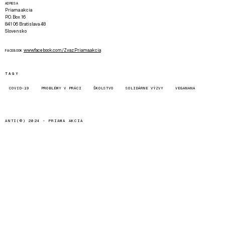
ADRESA
Priama akcia
P.O. Box 16
841 06 Bratislava 48
Slovensko
www.facebook.com/Zvaz.Priama.akcia
FACEBOOK
TAGY
COVID-19
PROBLÉMY V PRÁCI
ŠKOLSTVO
SOLIDÁRNE VÝZVY
VEGANANA
ANTI(©) 2024 -
PRIAMA AKCIA