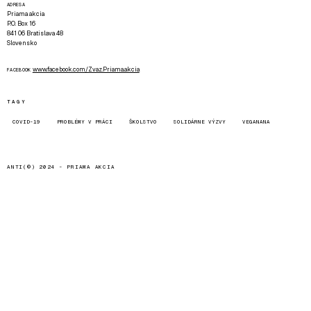
ADRESA
Priama akcia
P.O. Box 16
841 06 Bratislava 48
Slovensko
www.facebook.com/Zvaz.Priama.akcia
FACEBOOK
TAGY
COVID-19
PROBLÉMY V PRÁCI
ŠKOLSTVO
SOLIDÁRNE VÝZVY
VEGANANA
ANTI(©) 2024 -
PRIAMA AKCIA