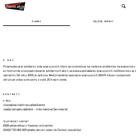
ČLÁNKY
ĎALŠIE SPRÁVY
O NÁS
Priama akcia je solidárny zväz pracujúcich, ktorý sa sústreďuje na riešenie problémov na pracovisku
a v komunite, a na organizovanie solidárnych akcií za práva a požiadavky pracujúcich na Slovensku aj v
zahraničí. Od roku 2000 je sekciou Medzinárodnej asociácie pracujúcich (MAP), ktorá v súčasnosti
združuje zväzy a skupiny z vyše 20 krajín sveta.
KONTAKTY
E-MAIL
zvazpa(zavináč)riseup(bodka)net
is(at)priamaakcia(dot)sk - International Secretariat
TELEFONICKÝ KONTAKT
(SMS alebo odkaz v hlasovej schránke):
00420 735 082 065 (platby ako pri volaní do Českej republiky)