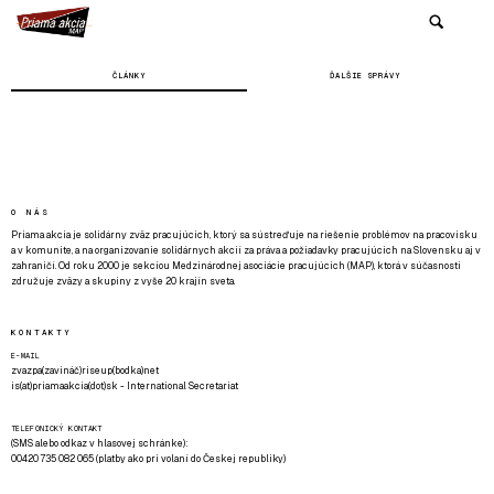
ČLÁNKY
ĎALŠIE SPRÁVY
O NÁS
Priama akcia je solidárny zväz pracujúcich, ktorý sa sústreďuje na riešenie problémov na pracovisku
a v komunite, a na organizovanie solidárnych akcií za práva a požiadavky pracujúcich na Slovensku aj v
zahraničí. Od roku 2000 je sekciou Medzinárodnej asociácie pracujúcich (MAP), ktorá v súčasnosti
združuje zväzy a skupiny z vyše 20 krajín sveta.
KONTAKTY
E-MAIL
zvazpa(zavináč)riseup(bodka)net
is(at)priamaakcia(dot)sk - International Secretariat
TELEFONICKÝ KONTAKT
(SMS alebo odkaz v hlasovej schránke):
00420 735 082 065 (platby ako pri volaní do Českej republiky)