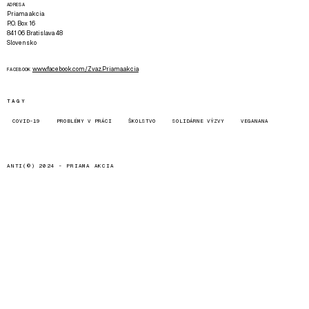
ADRESA
Priama akcia
P.O. Box 16
841 06 Bratislava 48
Slovensko
www.facebook.com/Zvaz.Priama.akcia
FACEBOOK
TAGY
COVID-19
PROBLÉMY V PRÁCI
ŠKOLSTVO
SOLIDÁRNE VÝZVY
VEGANANA
ANTI(©) 2024 -
PRIAMA AKCIA