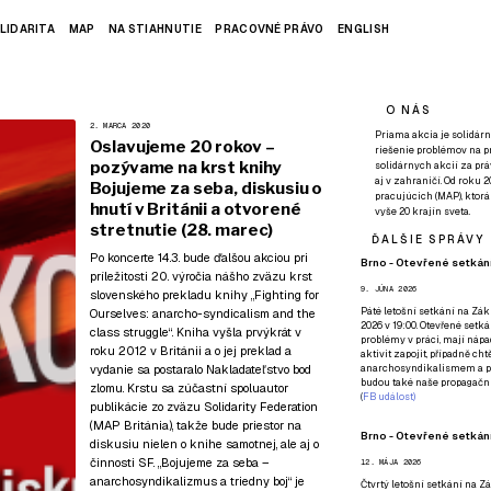
LIDARITA
MAP
NA STIAHNUTIE
PRACOVNÉ PRÁVO
ENGLISH
O NÁS
2. MARCA 2020
Priama akcia je solidárn
Oslavujeme 20 rokov –
riešenie problémov na p
pozývame na krst knihy
solidárnych akcií za pr
aj v zahraničí. Od roku 
Bojujeme za seba, diskusiu o
pracujúcich (MAP), ktor
hnutí v Británii a otvorené
vyše 20 krajín sveta.
stretnutie (28. marec)
ĎALŠIE SPRÁVY
Po koncerte 14.3.
bude ďalšou akciou pri
Brno - Otevřené setkání
príležitosti 20. výročia nášho zväzu krst
9. JÚNA 2026
slovenského prekladu knihy „Fighting for
Páté
letošní setkání na Zákl
Ourselves: anarcho-syndicalism and the
2026 v 19:00. Otevřené setká
class struggle“. Kniha vyšla prvýkrát v
problémy v práci, mají nápad
roku 2012 v Británii a o jej preklad a
aktivit zapojit, případně ch
vydanie sa postaralo
Nakladateľstvo bod
anarchosyndikalismem a poz
budou také naše propagační
zlomu
. Krstu sa zúčastní spoluautor
(
FB událost
)
publikácie zo zväzu Solidarity Federation
(MAP Británia), takže bude priestor na
Brno - Otevřené setkání
diskusiu nielen o knihe samotnej, ale aj o
činnosti SF. „Bojujeme za seba –
12. MÁJA 2026
anarchosyndikalizmus a triedny boj“ je
Čtvrtý
letošní setkání na Zák