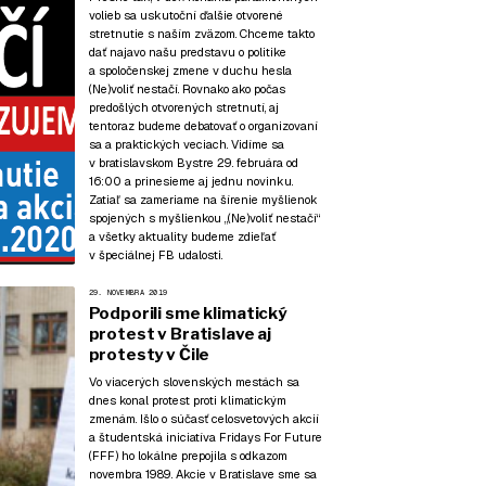
volieb sa uskutoční ďalšie otvorené
stretnutie s naším zväzom. Chceme takto
dať najavo našu predstavu o politike
a spoločenskej zmene v duchu hesla
(Ne)voliť nestačí. Rovnako ako počas
predošlých otvorených stretnutí, aj
tentoraz budeme debatovať o organizovaní
sa a praktických veciach. Vidíme sa
v bratislavskom Bystre 29. februára od
16:00 a prinesieme aj jednu novinku.
Zatiaľ sa zameriame na šírenie myšlienok
spojených s myšlienkou „(Ne)voliť nestačí“
a všetky aktuality budeme zdieľať
v špeciálnej FB udalosti.
29. NOVEMBRA 2019
Podporili sme klimatický
protest v Bratislave aj
protesty v Čile
Vo viacerých slovenských mestách sa
dnes konal protest proti klimatickým
zmenám. Išlo o súčasť celosvetových akcií
a študentská iniciatíva Fridays For Future
(FFF) ho lokálne prepojila s odkazom
novembra 1989. Akcie v Bratislave sme sa