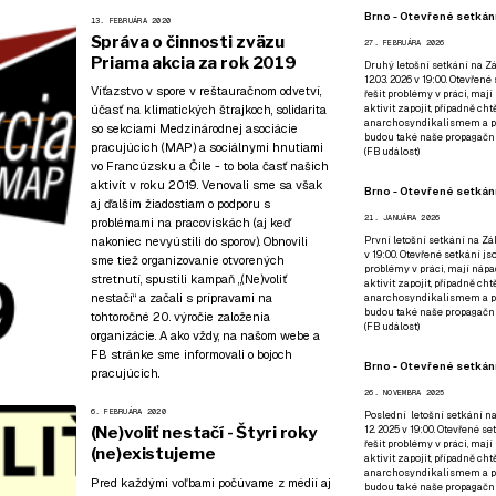
Brno - Otevřené setkání
13. FEBRUÁRA 2020
Správa o činnosti zväzu
27. FEBRUÁRA 2026
Priama akcia za rok 2019
Druhý letošní setkání na Zá
12.03. 2026 v 19:00. Otevřen
Víťazstvo v spore v reštauračnom odvetví,
řešit problémy v práci, mají
účasť na klimatických štrajkoch, solidarita
aktivit zapojit, případně ch
anarchosyndikalismem a poz
so sekciami Medzinárodnej asociácie
budou také naše propagační
pracujúcich (MAP) a sociálnymi hnutiami
(
FB událost
)
vo Francúzsku a Čile - to bola časť našich
aktivít v roku 2019. Venovali sme sa však
Brno - Otevřené setkání
aj ďalším žiadostiam o podporu s
21. JANUÁRA 2026
problémami na pracoviskách (aj keď
nakoniec nevyústili do sporov). Obnovili
První letošní setkání na Zák
v 19:00. Otevřené setkání js
sme tiež organizovanie otvorených
problémy v práci, mají nápad
stretnutí, spustili kampaň „(Ne)voliť
aktivit zapojit, případně ch
nestačí“ a začali s prípravami na
anarchosyndikalismem a poz
budou také naše propagační
tohtoročné 20. výročie založenia
(
FB událost
)
organizácie. A ako vždy, na našom webe a
FB stránke sme informovali o bojoch
Brno - Otevřené setkání
pracujúcich.
26. NOVEMBRA 2025
6. FEBRUÁRA 2020
Poslední letošní setkání na
(Ne)voliť nestačí - Štyri roky
12. 2025 v 19:00. Otevřené s
řešit problémy v práci, mají
(ne)existujeme
aktivit zapojit, případně ch
anarchosyndikalismem a poz
Pred každými voľbami počúvame z médií aj
budou také naše propagační