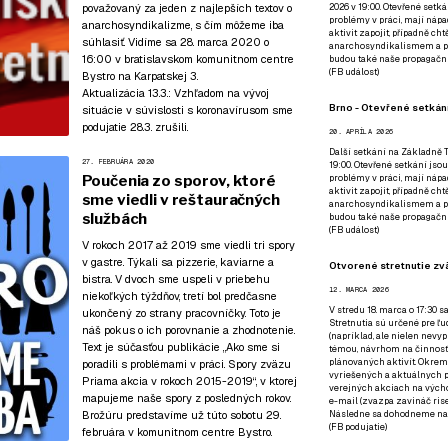
považovaný za jeden z najlepších textov o
2026 v 19:00. Otevřené setká
problémy v práci, mají nápad
anarchosyndikalizme, s čím môžeme iba
aktivit zapojit, případně ch
súhlasiť. Vidíme sa 28. marca 2020 o
anarchosyndikalismem a poz
16:00
v bratislavskom komunitnom centre
budou také naše propagační
(
FB událost
)
Bystro
na Karpatskej 3.
Aktualizácia 13.3.:
Vzhľadom na vývoj
Brno - Otevřené setkání
situácie v súvislosti s koronavírusom sme
podujatie 28.3. zrušili.
20. APRÍLA 2026
Další setkání na Základně Tř
27. FEBRUÁRA 2020
19:00. Otevřené setkání jsou
Poučenia zo sporov, ktoré
problémy v práci, mají nápad
aktivit zapojit, případně ch
sme viedli v reštauračných
anarchosyndikalismem a poz
službách
budou také naše propagační
(
FB událost
)
V rokoch 2017 až 2019 sme viedli tri spory
v gastre. Týkali sa pizzerie, kaviarne a
Otvorené stretnutie zvä
bistra. V dvoch sme uspeli v priebehu
12. MARCA 2026
niekoľkých týždňov, tretí bol predčasne
V stredu 18. marca o 17:30 s
ukončený zo strany pracovníčky. Toto je
Stretnutia sú určené pre ľud
náš pokus o ich porovnanie a zhodnotenie.
(napríklad, ale nielen nevy
Text je súčasťou publikácie
„Ako sme si
témou, návrhom na činnosť 
plánovaných aktivít. Okrem
poradili s problémami v práci. Spory zväzu
vyriešených a aktuálnych p
Priama akcia v rokoch 2015-2019“
, v ktorej
verejných akciach na výcho
mapujeme naše spory z posledných rokov.
e-mail (zvazpa zavináč rise
Brožúru predstavíme už
túto sobotu 29.
Následne sa dohodneme na p
(
FB podujatie
)
februára v komunitnom centre Bystro
.