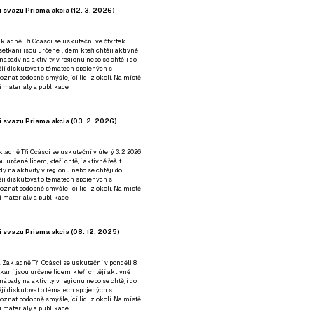
 svazu Priama akcia (12. 3. 2026)
kladně Tři Ocásci se uskuteční ve čtvrtek
é setkání jsou určené lidem, kteří chtějí aktivně
 nápady na aktivity v regionu nebo se chtějí do
tějí diskutovat o tématech spojených s
nat podobně smýšlející lidi z okolí. Na místě
 materiály a publikace.
 svazu Priama akcia (03. 2. 2026)
ladně Tři Ocásci se uskuteční v úterý 3. 2. 2026
ou určené lidem, kteří chtějí aktivně řešit
y na aktivity v regionu nebo se chtějí do
tějí diskutovat o tématech spojených s
nat podobně smýšlející lidi z okolí. Na místě
 materiály a publikace.
 svazu Priama akcia (08. 12. 2025)
 Základně Tři Ocásci se uskuteční v ponděli 8.
etkání jsou určené lidem, kteří chtějí aktivně
 nápady na aktivity v regionu nebo se chtějí do
tějí diskutovat o tématech spojených s
nat podobně smýšlející lidi z okolí. Na místě
 materiály a publikace.