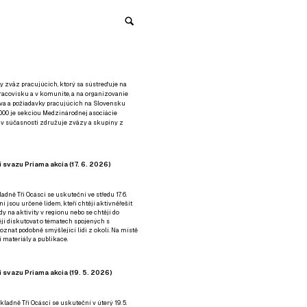
y zväz pracujúcich, ktorý sa sústreďuje na
racovisku a v komunite, a na organizovanie
áva a požiadavky pracujúcich na Slovensku
2000 je sekciou Medzinárodnej asociácie
á v súčasnosti združuje zväzy a skupiny z
 svazu Priama akcia (17. 6. 2026)
adně Tři Ocásci se uskuteční ve středu 17. 6.
ní jsou určené lidem, kteří chtějí aktivněřešit
y na aktivity v regionu nebo se chtějí do
tějí diskutovat o tématech spojených s
nat podobně smýšlející lidi z okolí. Na místě
 materiály a publikace.
 svazu Priama akcia (19. 5. 2026)
ladně Tři Ocásci se uskuteční v úterý 19. 5.