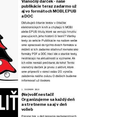
Vianočný darček - naše
publikácie teraz zadarmo už
aj vo formátoch MOBI, EPUB
a DOC
Obľubuješ čítanie textov v čítačke
elektronických kníh a chýbajú ti MOBI
alebo EPUB tituly, ktoré sa venujú hnutiu
pracujúcich, jeho histórii či teórii? Všetky
texty zo sekcie
Publikácie
na našom webe
sme spracovali do týchto dvoch formátov a
môžeš si ich zadarmo stiahnuť rovnako ako
formáty PDF a DOC. Hoci ide o staršie texty,
nestrácajú na aktuálnosti a význame. Ak
ich ešte nemáš prečítané, do toho! Tento
vianočný darček je prvou z aktivít, ktoré
sme pripravili v rámci osláv 20. výročia
založenia nášho zväzu. O ďalších budeme
informovať už čoskoro.
1. DECEMBRA 2019
(Ne)voliť nestačí!
Organizujeme sa každý deň
a stretneme sa aj v deň
volieb
Presne tak, v deň konania parlamentných