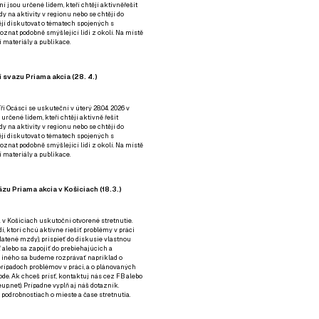
ní jsou určené lidem, kteří chtějí aktivněřešit
y na aktivity v regionu nebo se chtějí do
tějí diskutovat o tématech spojených s
nat podobně smýšlející lidi z okolí. Na místě
 materiály a publikace.
 svazu Priama akcia (28. 4.)
i Ocásci se uskuteční v úterý 28.04. 2026 v
 určené lidem, kteří chtějí aktivně řešit
y na aktivity v regionu nebo se chtějí do
tějí diskutovat o tématech spojených s
nat podobně smýšlející lidi z okolí. Na místě
 materiály a publikace.
zu Priama akcia v Košiciach (18.3.)
a v Košiciach uskutoční otvorené stretnutie.
í, ktorí chcú aktívne riešiť problémy v práci
platené mzdy), prispieť do diskusie vlastnou
alebo sa zapojiť do prebiehajúcich a
 iného sa budeme rozprávať napríklad o
rípadoch problémov v práci, a o plánovaných
de. Ak chceš prísť, kontaktuj nás cez
FB
alebo
up.net). Prípadne
vyplň aj náš dotazník
.
odrobnostiach o mieste a čase stretnutia.