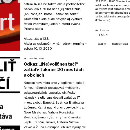
23.9.2025 v 19:00. Otevřené 
dátum 14. marec, takže akcia pochopiteľne
řešit problémy v práci, mají
nadobudla širší rozmer a jej odkaz znie
aktivit zapojit, případně ch
anarchosyndikalismem a poz
„Ani boha, ani národ – oslávime seba“.
budou také naše propagační
Súčasťou akcie bude navyše aj výstava
(
FB událost
)
fotiek zachytávajúcich históriu zväzu
Priama akcia.
ĎALŠIE >>
TAGY
Aktualizácia 13.3.:
Akcia sa uskutoční v náhradnom termíne -
covid-19
Problémy v práci
sobota 10. 10. 2020.
28. JANUÁRA 2020
Odkaz „(Ne)voliť nestačí“
zatiaľ v takmer 20 mestách
a obciach
Koncom novembra sme v regiónoch začali
formou nálepiek propagovať myšlienku
sebaorganizácie pracujúcich. Fotky
nálepiek z ulíc sme dostali zatiaľ zo 17
miest a obcí: Banská Bystrica, Bratislava,
Lučenec, Kalná nad Hronom, Levice, Nitra,
Nové Mesto nad Váhom, Považská
Bystrica, Šamorín, Šurany, Trenčianska
Teplá, Trenčín, Trnava, Trstená, Vrbové,
Závod a Žilina. Postupne ich uverejňujeme