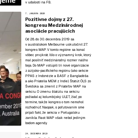
v udalosti na FB
.
7. JANUÁRA 2020
Pozitívne dojmy z 27.
kongresu Medzinárodnej
asociácie pracujúcich
Od 28. do 30. decembra 2019 sa
v austrálskom Melbourne uskutočnil 27.
kongres MAP. V tomto regióne sa konal
vôbec prvýkrát. Išlo o významný krok, ktorý
mal posilniť medzinárodný rozmer nášho
boja. Do MAP vstúpili tri nové organizácie
z ázijsko-pacifického regiónu (ako sekcie
PPAS z Indonézie a BASF z Bangladéša
a ako Priatelia MEM z Indie). Štatút ÖLS zo
Švédska sa zmenil z Priateľov MAP na
sekciu. O zmenu štatútu na sekciu
požiadal aj kolumbijský ULET, žiaľ, po
termíne, takže kongres o tom nemohol
rozhodnúť. Naopak, s poľutovaním sme
prijali fakt, že sekcia v Portugalsku
zanikla. Rast MAP však nebol jediným
bodom agendy.
24. DECEMBRA 2019