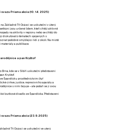
 svazu Priama akcia (10. 14. 2025)
 na Základně Tři Ocásci se uskuteční v úterý
é setkání jsou určené lidem, kteří chtějí aktivně
 nápady na aktivity v regionu nebo se chtějí do
tějí diskutovat o tématech spojených s
nat podobně smýšlející lidi z okolí. Na místě
 materiály a publikace.
arodějnice a pan Kryštof
o Brna, kde se v Sibiři uskuteční představení
pan Kryštof.
 ve Španělsku prostřednictvím čtyř
ické církve, justice, represivního aparátu a
odějnice s nimi bojuje – ale podaří se jí svou
tické loutkové divadlo ze Španělska. Představení
í svazu Priama akcia (23.9.2025)
ákladně Tři Ocásci se uskuteční ve uterý