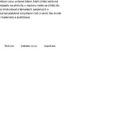
setkání jsou určené lidem, kteří chtějí aktivně
 nápady na aktivity v regionu nebo se chtějí do
tějí diskutovat o tématech spojených s
nat podobně smýšlející lidi z okolí. Na místě
 materiály a publikace.
Školstvo
Solidárne výzvy
VegaNana