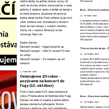
nášho okolia na jednej strane výzvy ísť
(
FB událost
)
voliť, na druhej strane znechutenie z celej
politiky. V záplave správ a debát sa bojuje o
Brno - Otevřené setkání
to, ktorá strana a záujmová skupina je
13. OKTÓBRA 2025
lepšia alebo horšia. Pred voľbami aj po nich
Listopadové letošní setkání
však zostáva moc rozhodovať o veciach,
14. 10. 2025 v 19:00. Otevřen
ktoré sa nás týkajú, v rukách niekoho
řešit problémy v práci, mají
iného, nie v našich. Mnohým to tak
aktivit zapojit, případně ch
anarchosyndikalismem a poz
vyhovuje. Nám nie.
budou také naše propagační
(
FB událost
)
Ďalšie články:
(Ne)voliť nestačí - Organizovanie sa
Títeres desde abajo - Č
(Ne)voliť nestačí – Voliť či nevoliť? O čom
19. SEPTEMBRA 2025
sú voľby
(Ne)voliť nestačí – Po voľbách sa nič
V sobotu 20. 9. 2025 zveme d
loutkové hry Čarodějnice a 
nekončí
Hra zobrazuje státní násilí
metaforických postav: katol
soukromého vlastnictví. Čar
2. FEBRUÁRA 2020
svobodu uhájit?
Oslavujeme 20 rokov -
Títeres desde abajo je poli
pozývame na koncert do
je (téměř) beze zlov.
(
FB událost
)
Fugy (10. október)
Príď s nami osláviť 20 rokov existencie
zväzu Priama akcia do bratislavskej Fugy.
Brno - Otevřené setkán
Čakajú na teba tri kapely a jedna oldies
19. SEPTEMBRA 2025
socpop všehochuť afterpárty. Termín
Sedmé letošní setkání na Z
koncertu padol na viac než symbolický