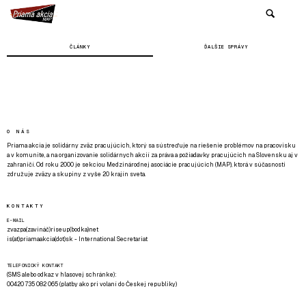
ČLÁNKY
ĎALŠIE SPRÁVY
O NÁS
Priama akcia je solidárny zväz pracujúcich, ktorý sa sústreďuje na riešenie problémov na pracovisku
a v komunite, a na organizovanie solidárnych akcií za práva a požiadavky pracujúcich na Slovensku aj v
zahraničí. Od roku 2000 je sekciou Medzinárodnej asociácie pracujúcich (MAP), ktorá v súčasnosti
združuje zväzy a skupiny z vyše 20 krajín sveta.
KONTAKTY
E-MAIL
zvazpa(zavináč)riseup(bodka)net
is(at)priamaakcia(dot)sk - International Secretariat
TELEFONICKÝ KONTAKT
(SMS alebo odkaz v hlasovej schránke):
00420 735 082 065 (platby ako pri volaní do Českej republiky)