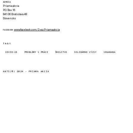
ADRESA
Priama akcia
P.O. Box 16
841 06 Bratislava 48
Slovensko
www.facebook.com/Zvaz.Priama.akcia
FACEBOOK
TAGY
COVID-19
PROBLÉMY V PRÁCI
ŠKOLSTVO
SOLIDÁRNE VÝZVY
VEGANANA
ANTI(©) 2024 -
PRIAMA AKCIA