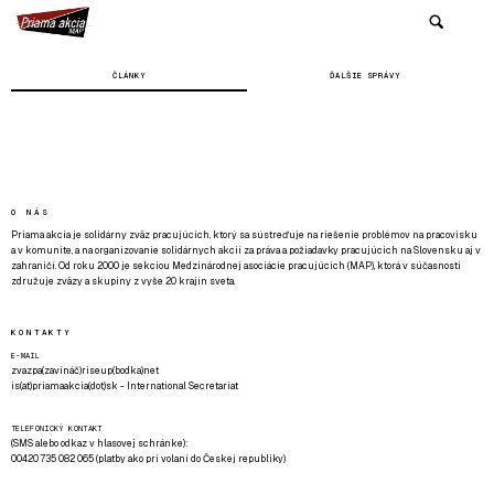
ČLÁNKY
ĎALŠIE SPRÁVY
O NÁS
Priama akcia je solidárny zväz pracujúcich, ktorý sa sústreďuje na riešenie problémov na pracovisku
a v komunite, a na organizovanie solidárnych akcií za práva a požiadavky pracujúcich na Slovensku aj v
zahraničí. Od roku 2000 je sekciou Medzinárodnej asociácie pracujúcich (MAP), ktorá v súčasnosti
združuje zväzy a skupiny z vyše 20 krajín sveta.
KONTAKTY
E-MAIL
zvazpa(zavináč)riseup(bodka)net
is(at)priamaakcia(dot)sk - International Secretariat
TELEFONICKÝ KONTAKT
(SMS alebo odkaz v hlasovej schránke):
00420 735 082 065 (platby ako pri volaní do Českej republiky)