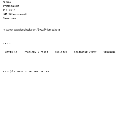
ADRESA
Priama akcia
P.O. Box 16
841 06 Bratislava 48
Slovensko
www.facebook.com/Zvaz.Priama.akcia
FACEBOOK
TAGY
COVID-19
PROBLÉMY V PRÁCI
ŠKOLSTVO
SOLIDÁRNE VÝZVY
VEGANANA
ANTI(©) 2024 -
PRIAMA AKCIA