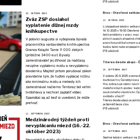
(
FB událost
)
Brno - Otevřené setkání
16. OKTÓBRA 2023
Zväz ZSP dosiahol
13. OKTÓBRA 2025
vyplatenie dlžnej mzdy
Listopadové letošní setkání
kníhkupectve
14. 10. 2025 v 19:00. Otevřen
řešit problémy v práci, mají
V polovici augusta si vybojovala bývalá
aktivit zapojit, případně ch
anarchosyndikalismem a poz
pracovníčka varšavského kníhkupectva
budou také naše propagační
Granos Ksiązki Tanie 11 000 zlotých
(
FB událost
)
(približne 3400 eur). Bývalý
zamestnávateľ jej dlhoval za nadčasy,
Títeres desde abajo - Č
neúplne vyplatenú mzdu a nevyplatenú
19. SEPTEMBRA 2025
dovolenku. Majiteľ pritom porušoval zákon
pravidelne tým, že ľuďom vyplácal nižšiu
V sobotu 20. 9. 2025 zveme d
loutkové hry Čarodějnice a 
ako minimálnu mzdu a niekedy ich
Hra zobrazuje státní násilí
zamestnával načierno. Tentoraz bol veľmi
metaforických postav: katol
tvrdohlavý a nechcel zaplatiť vôbec.
soukromého vlastnictví. Čar
svobodu uhájit?
Spamätal sa, až keď si uvedomil, že môže
Títeres desde abajo je poli
prehrať.
je (téměř) beze zlov.
(
FB událost
)
11. SEPTEMBRA 2023
Medzinárodný týždeň proti
Brno - Otevřené setkán
nevyplácaniu miezd (16.-22.
október 2023)
19. SEPTEMBRA 2025
Sedmé letošní setkání na Z
Nevyplatili ti mzdu, skúšobnú dobu či