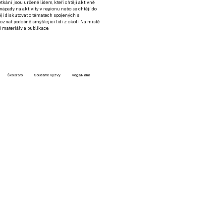
setkání jsou určené lidem, kteří chtějí aktivně
 nápady na aktivity v regionu nebo se chtějí do
tějí diskutovat o tématech spojených s
nat podobně smýšlející lidi z okolí. Na místě
 materiály a publikace.
Školstvo
Solidárne výzvy
VegaNana