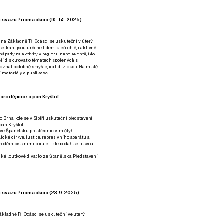
 svazu Priama akcia (10. 14. 2025)
 na Základně Tři Ocásci se uskuteční v úterý
é setkání jsou určené lidem, kteří chtějí aktivně
 nápady na aktivity v regionu nebo se chtějí do
tějí diskutovat o tématech spojených s
nat podobně smýšlející lidi z okolí. Na místě
 materiály a publikace.
arodějnice a pan Kryštof
o Brna, kde se v Sibiři uskuteční představení
pan Kryštof.
 ve Španělsku prostřednictvím čtyř
ické církve, justice, represivního aparátu a
odějnice s nimi bojuje – ale podaří se jí svou
tické loutkové divadlo ze Španělska. Představení
í svazu Priama akcia (23.9.2025)
ákladně Tři Ocásci se uskuteční ve uterý