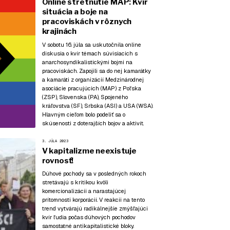
Online stretnutie MAP: Kvír
situácia a boje na
pracoviskách v rôznych
krajinách
V sobotu 16. júla sa uskutočnila online
diskusia o kvír témach súvisiacich s
anarchosyndikalistickými bojmi na
pracoviskách. Zapojili sa do nej kamarátky
a kamaráti z organizácií Medzinárodnej
asociácie pracujúcich (MAP) z Poľska
(ZSP), Slovenska (PA), Spojeného
kráľovstva (SF), Srbska (ASI) a USA (WSA).
Hlavným cieľom bolo podeliť sa o
skúsenosti z doterajších bojov a aktivít.
3. JÚLA 2023
V kapitalizme neexistuje
rovnosť!
Dúhové pochody sa v posledných rokoch
stretávajú s kritikou kvôli
komercionalizácii a narastajúcej
prítomnosti korporácií. V reakcii na tento
trend vytvárajú radikálnejšie zmýšľajúci
kvír ľudia počas dúhových pochodov
samostatné antikapitalistické bloky.