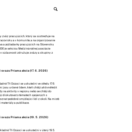
y zväz pracujúcich, ktorý sa sústreďuje na
racovisku a v komunite, a na organizovanie
áva a požiadavky pracujúcich na Slovensku
2000 je sekciou Medzinárodnej asociácie
á v súčasnosti združuje zväzy a skupiny z
 svazu Priama akcia (17. 6. 2026)
adně Tři Ocásci se uskuteční ve středu 17. 6.
ní jsou určené lidem, kteří chtějí aktivněřešit
y na aktivity v regionu nebo se chtějí do
tějí diskutovat o tématech spojených s
nat podobně smýšlející lidi z okolí. Na místě
 materiály a publikace.
 svazu Priama akcia (19. 5. 2026)
ladně Tři Ocásci se uskuteční v úterý 19. 5.