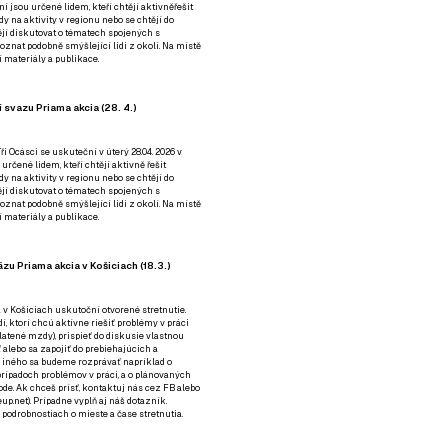
ní jsou určené lidem, kteří chtějí aktivněřešit
y na aktivity v regionu nebo se chtějí do
tějí diskutovat o tématech spojených s
nat podobně smýšlející lidi z okolí. Na místě
 materiály a publikace.
 svazu Priama akcia (28. 4.)
i Ocásci se uskuteční v úterý 28.04. 2026 v
 určené lidem, kteří chtějí aktivně řešit
y na aktivity v regionu nebo se chtějí do
tějí diskutovat o tématech spojených s
nat podobně smýšlející lidi z okolí. Na místě
 materiály a publikace.
zu Priama akcia v Košiciach (18.3.)
a v Košiciach uskutoční otvorené stretnutie.
í, ktorí chcú aktívne riešiť problémy v práci
platené mzdy), prispieť do diskusie vlastnou
alebo sa zapojiť do prebiehajúcich a
 iného sa budeme rozprávať napríklad o
rípadoch problémov v práci, a o plánovaných
de. Ak chceš prísť, kontaktuj nás cez
FB
alebo
up.net). Prípadne
vyplň aj náš dotazník
.
odrobnostiach o mieste a čase stretnutia.