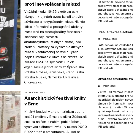
2026 v 19:00. Otevřené setká
proti nevyplácaniu miezd
problémy v práci, mají nápad
aktivit zapojit, případně ch
V týždni medzi 16.-22. októbrom sa v
anarchosyndikalismem a poz
rôznych krajinách sveta konali aktivity
budou také naše propagační
súvisiace s nevyplácaním miezd. Niekde
(
FB událost
)
išlo o informačné a propagačné aktivity
zamerané na tento globálny fenomén a
Brno - Otevřené setkání
možnosti boja pomocou
20. APRÍLA 2026
anarchosyndikalistických metód, inde
Další setkání na Základně Tř
prebehli protesty za vyplatenie dlžných
19:00. Otevřené setkání jsou
peňazí. V tohtoročnej správe o Týždni
problémy v práci, mají nápad
nájdeš informácie, ktoré sme obdržali od
aktivit zapojit, případně ch
anarchosyndikalismem a poz
zväzov z MAP a sympatizujúcich
budou také naše propagační
organizácií a jednotlivcov zo Španielska,
(
FB událost
)
Poľska, Srbska, Slovenska, Francúzska,
Nórska, Ruska, Nemecka, Ukrajiny a
Otvorené stretnutie zvä
Chorvátska.
12. MARCA 2026
V stredu 18. marca o 17:30 s
23. OKTÓBRA 2023
Stretnutia sú určené pre ľud
Anarchistický festival knihy
(napríklad, ale nielen nevy
v Brne
témou, návrhom na činnosť 
plánovaných aktivít. Okrem
Knižný festival v anarchistickom duchu
vyriešených a aktuálnych p
verejných akciach na výcho
mal 21. októbra v Brne premiéru. Zúčastnili
e-mail (zvazpa zavináč rise
sme sa na ňom s našimi publikáciami,
Následne sa dohodneme na p
výstavou o činnosti zväzu v rokoch 2000-
(
FB podujatie
)
2022 a tiež s prezentáciou. Aj keď sa