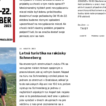
23.9.2025 v 19:00. Otevřené 
príplatky a chceš s tým niečo spraviť?
řešit problémy v práci, mají
aktivit zapojit, případně ch
Medzinárodný týždeň proti nevyplácaniu
anarchosyndikalismem a poz
miezd môže byť dobrou príležitosťou
budou také naše propagační
dosiahnuť svoje požiadavky. Od 16. do 22.
(
FB událost
)
októbra budeme rôznymi spôsobmi
upozorňovať na nevyplácanie miezd. Ak
ĎALŠIE >>
chceš riešiť vlastný problém, prípadne
TAGY
podporiť ľudí, čo sa snažia dostať svoje
peniaze, ozvi sa nám.
covid-19
Problémy v práci
14. AUGUSTA 2023
Letná turistika na rakúsky
Schneeberg
Na otvorených stretnutiach zväzu PA sa
venujeme nielen témam spojeným s
pracoviskami, ale aj voľným časom. Nápad
na túru na Schneeberg vznikol práve na
jednom zo stretnutí v Bratislave, odkiaľ je
to do rakúskych Álp ani nie 150 km, pričom
výstup na Schneeberg je jednou z
najľahších alpských túr. Aspoň tak nejako
sme si to predstavovali, keď sme v polovici
júla vyrážali v dvoch skupinách na pre
väčšinu z nás prvé zoznámenie sa s