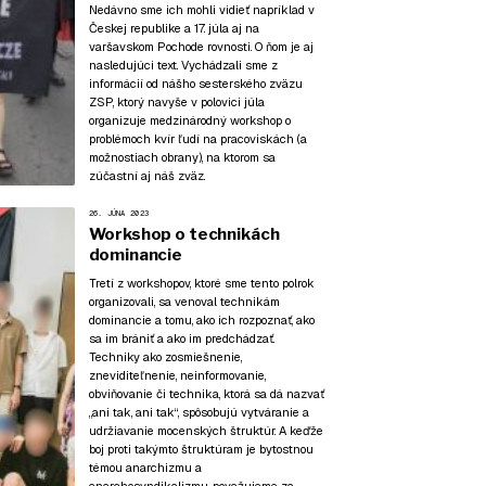
Nedávno sme ich mohli vidieť napríklad v
Českej republike a 17. júla aj na
varšavskom Pochode rovnosti. O ňom je aj
nasledujúci text. Vychádzali sme z
informácií od nášho sesterského zväzu
ZSP, ktorý navyše v polovici júla
organizuje medzinárodný workshop o
problémoch kvír ľudí na pracoviskách (a
možnostiach obrany), na ktorom sa
zúčastní aj náš zväz.
26. JÚNA 2023
Workshop o technikách
dominancie
Tretí z workshopov, ktoré sme tento polrok
organizovali, sa venoval technikám
dominancie a tomu, ako ich rozpoznať, ako
sa im brániť a ako im predchádzať.
Techniky ako zosmiešnenie,
zneviditeľnenie, neinformovanie,
obviňovanie či technika, ktorá sa dá nazvať
„ani tak, ani tak“, spôsobujú vytváranie a
udržiavanie mocenských štruktúr. A keďže
boj proti takýmto štruktúram je bytostnou
témou anarchizmu a
anarchosyndikalizmu, považujeme za