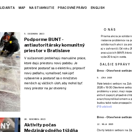
LIDARITA
MAP
NA STIAHNUTIE
PRACOVNÉ PRÁVO
ENGLISH
O NÁS
5. DECEMBRA 2023
Priama akcia je solidárn
Podporme BUNT -
riešenie problémov na p
antiautoritársky komunitný
solidárnych akcií za pr
aj v zahraničí. Od roku 
priestor v Bratislave
pracujúcich (MAP), ktor
vyše 20 krajín sveta.
V súčasnosti prebiehajú manuálne práce,
ktoré dajú priestoru novú podobu. Je
ĎALŠIE SPRÁVY
potrebné postarať sa o elektriku, pripraviť
Brno - Otevřené setkání
novú podlahu, vymaľovať, nakúpiť
vybavenie a postarať sa o množstvo
9. JÚNA 2026
menších aj väčších úloh, aby mohol byť
Páté
letošní setkání na Zákl
2026 v 19:00. Otevřené setká
nový priestor na jar otvorený.
problémy v práci, mají nápad
aktivit zapojit, případně ch
anarchosyndikalismem a poz
budou také naše propagační
(
FB událost
)
Brno - Otevřené setkání
20. NOVEMBRA 2023
Aktivity počas
12. MÁJA 2026
Medzinárodného týždňa
Čtvrtý
letošní setkání na Zák