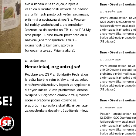
akcia konala v Káznici, čo je bývalá
Brno - Otevřené setkání
väznica, v skutočnosti vznikla na nádvorí
27. FEBRUÁRA 2026
a v priľahlých pristoroch veľmi zaujímavá,
Druhý letošní setkání na Zá
príjemná a svojrázna atmosféra. Program
12.03. 2026 v 19:00. Otevřen
bol nabitý workshopmi a prezentáciami
řešit problémy v práci, mají
(zoznam sa dá pozrieť na FB:
tu na FB
). My
aktivit zapojit, případně ch
anarchosyndikalismem a poz
sme prispeli úplne novou prezentáciou s
budou také naše propagační
názvom „Anarchosyndikalizmus –
(
FB událost
)
skúsenosti z kampaní, sporov a
fungovania zväzu Priama akcia“.
Brno - Otevřené setkání
21. JANUÁRA 2026
17. OKTÓBRA 2023
Nenariekaj, organizuj sa!
První letošní setkání na Zák
v 19:00. Otevřené setkání js
problémy v práci, mají nápad
Podobne ako ZSP aj Solidarity Federation
aktivit zapojit, případně ch
je zväz, ktorý je nám blízky a má za sebou
anarchosyndikalismem a poz
množstvo víťazstiev v bojoch za vyplatenie
budou také naše propagační
dlžných miezd. V lete publikovala lokálna
(
FB událost
)
skupina v Brightone článok o zaujímavom
spore v práčovni, počas ktorého sa
Brno - Otevřené setkání
pracujúcim poradilo získať dlžné peniaze
26. NOVEMBRA 2025
za dovolenky a dosiahnuť zvýšenie miezd.
Poslední letošní setkání na
12. 2025 v 19:00. Otevřené s
řešit problémy v práci, mají
aktivit zapojit, případně ch
anarchosyndikalismem a poz
budou také naše propagační