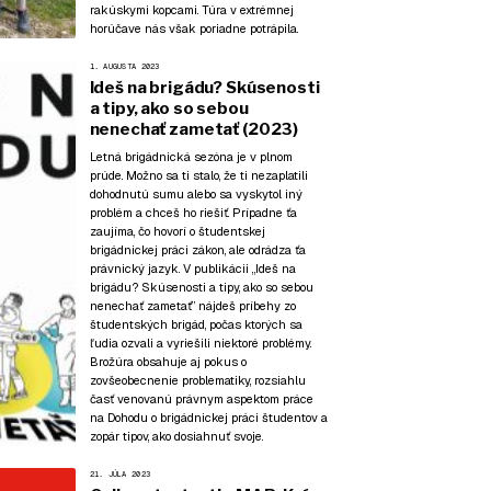
rakúskymi kopcami. Túra v extrémnej
horúčave nás však poriadne potrápila.
1. AUGUSTA 2023
Ideš na brigádu? Skúsenosti
a tipy, ako so sebou
nenechať zametať (2023)
Letná brigádnická sezóna je v plnom
prúde. Možno sa ti stalo, že ti nezaplatili
dohodnutú sumu alebo sa vyskytol iný
problém a chceš ho riešiť. Prípadne ťa
zaujíma, čo hovorí o študentskej
brigádnickej práci zákon, ale odrádza ťa
právnický jazyk. V publikácii „Ideš na
brigádu? Skúsenosti a tipy, ako so sebou
nenechať zametať” nájdeš príbehy zo
študentských brigád, počas ktorých sa
ľudia ozvali a vyriešili niektoré problémy.
Brožúra obsahuje aj pokus o
zovšeobecnenie problematiky, rozsiahlu
časť venovanú právnym aspektom práce
na Dohodu o brigádnickej práci študentov a
zopár tipov, ako dosiahnuť svoje.
21. JÚLA 2023