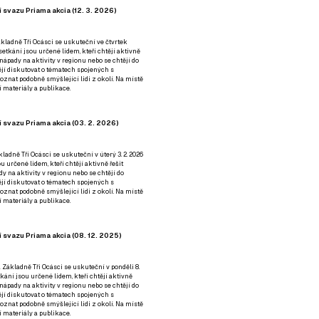
 svazu Priama akcia (12. 3. 2026)
kladně Tři Ocásci se uskuteční ve čtvrtek
é setkání jsou určené lidem, kteří chtějí aktivně
 nápady na aktivity v regionu nebo se chtějí do
tějí diskutovat o tématech spojených s
nat podobně smýšlející lidi z okolí. Na místě
 materiály a publikace.
 svazu Priama akcia (03. 2. 2026)
ladně Tři Ocásci se uskuteční v úterý 3. 2. 2026
ou určené lidem, kteří chtějí aktivně řešit
y na aktivity v regionu nebo se chtějí do
tějí diskutovat o tématech spojených s
nat podobně smýšlející lidi z okolí. Na místě
 materiály a publikace.
 svazu Priama akcia (08. 12. 2025)
 Základně Tři Ocásci se uskuteční v ponděli 8.
etkání jsou určené lidem, kteří chtějí aktivně
 nápady na aktivity v regionu nebo se chtějí do
tějí diskutovat o tématech spojených s
nat podobně smýšlející lidi z okolí. Na místě
 materiály a publikace.