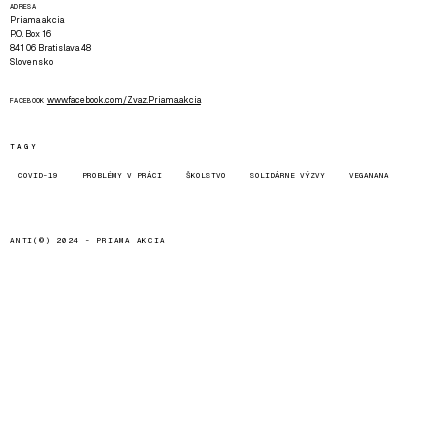
ADRESA
Priama akcia
P.O. Box 16
841 06 Bratislava 48
Slovensko
www.facebook.com/Zvaz.Priama.akcia
FACEBOOK
TAGY
COVID-19
PROBLÉMY V PRÁCI
ŠKOLSTVO
SOLIDÁRNE VÝZVY
VEGANANA
ANTI(©) 2024 -
PRIAMA AKCIA