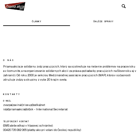
ČLÁNKY
ĎALŠIE SPRÁVY
O NÁS
Priama akcia je solidárny zväz pracujúcich, ktorý sa sústreďuje na riešenie problémov na pracovisku
a v komunite, a na organizovanie solidárnych akcií za práva a požiadavky pracujúcich na Slovensku aj v
zahraničí. Od roku 2000 je sekciou Medzinárodnej asociácie pracujúcich (MAP), ktorá v súčasnosti
združuje zväzy a skupiny z vyše 20 krajín sveta.
KONTAKTY
E-MAIL
zvazpa(zavináč)riseup(bodka)net
is(at)priamaakcia(dot)sk - International Secretariat
TELEFONICKÝ KONTAKT
(SMS alebo odkaz v hlasovej schránke):
00420 735 082 065 (platby ako pri volaní do Českej republiky)