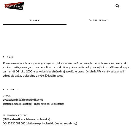
ČLÁNKY
ĎALŠIE SPRÁVY
O NÁS
Priama akcia je solidárny zväz pracujúcich, ktorý sa sústreďuje na riešenie problémov na pracovisku
a v komunite, a na organizovanie solidárnych akcií za práva a požiadavky pracujúcich na Slovensku aj v
zahraničí. Od roku 2000 je sekciou Medzinárodnej asociácie pracujúcich (MAP), ktorá v súčasnosti
združuje zväzy a skupiny z vyše 20 krajín sveta.
KONTAKTY
E-MAIL
zvazpa(zavináč)riseup(bodka)net
is(at)priamaakcia(dot)sk - International Secretariat
TELEFONICKÝ KONTAKT
(SMS alebo odkaz v hlasovej schránke):
00420 735 082 065 (platby ako pri volaní do Českej republiky)