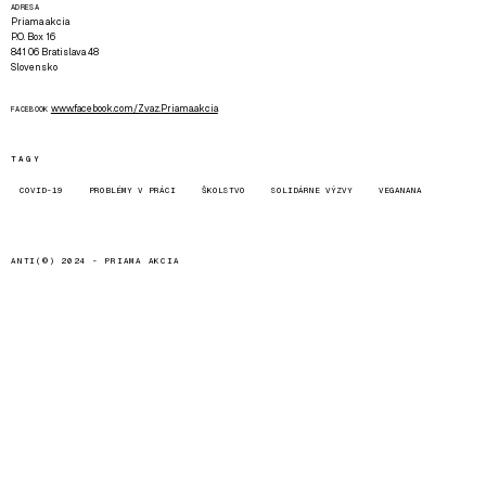
ADRESA
Priama akcia
P.O. Box 16
841 06 Bratislava 48
Slovensko
www.facebook.com/Zvaz.Priama.akcia
FACEBOOK
TAGY
COVID-19
PROBLÉMY V PRÁCI
ŠKOLSTVO
SOLIDÁRNE VÝZVY
VEGANANA
ANTI(©) 2024 -
PRIAMA AKCIA